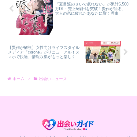
『夏目巡のせいで眠れない』が累計6,500
万DL・売上5億円を突破！賢作が語る、
大人の恋に疲れたあなたに響く理由
【賢作が解説】女性向けライフスタイル
メディア「corone」がリニューアル！ス
マホで快適、情報収集がもっと楽しくな
る予感
ホーム
出会いニュース