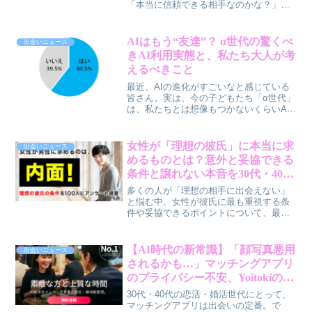
「本当に信頼できる相手なのかな？」と
不安になることもありますよね。そんな
悩みに応えるべく、完全審査制マッチン
グアプリ「Hills high」が、この度、高級
AIはもう“友達”？ α世代の驚くべ
出会いニュース
車を所有するユーザー向けの新たな認証
きAI利用実態と、私たち大人が考
バッジ「高級車バッジ」を導入しまし
えるべきこと
た。この新機能は、相手のプロフィール
に、より客観的な信頼性を加えること
最近、AIの進化がすごいなと感じている
で、真剣な出会いを求める30代〜40代の
皆さん。実は、今の子どもたち「α世代」
皆さんの安心感を大きく高めてくれるは
は、私たちとは想像もつかないくらいAI
ずです。賢作としても、この新機能は、
を日常的に使いこなしているんです。し
真剣な出会いを求める方にとって、非常
かも、彼らはAIを単なる道具ではなく、
に心強い要素だと感じています。
まるで友達のように感じているという驚
女性が「理想の彼氏」に本当に求
出会いニュース
きの実態が明らかになりました。でも、
めるものとは？意外と妥協できる
そこには「思考力低下」という不安
条件と譲れない本音を30代・40代
も…。今回は、α世代のAIとの新しい関係
男性が考察
性から、私たち大人がどう向き合うべき
多くの人が「理想の相手に出会えない」
か、一緒に考えてみませんか？
と悩む中、女性が彼氏に最も重視する条
件や妥協できるポイントについて、最新
のアンケート調査結果が明らかになりま
した。30代・40代の男性目線で、この結
果から見えてくる「長く続く関係」のヒ
【AI時代の新常識】「顔写真悪用
出会いニュース
ントを深掘りします。
されるかも…」マッチングアプリ
のプライバシー不安、Yoitokiの新
機能が解決策になるって知って
30代・40代の恋活・婚活世代にとって、
た？
マッチングアプリは出会いの定番。で