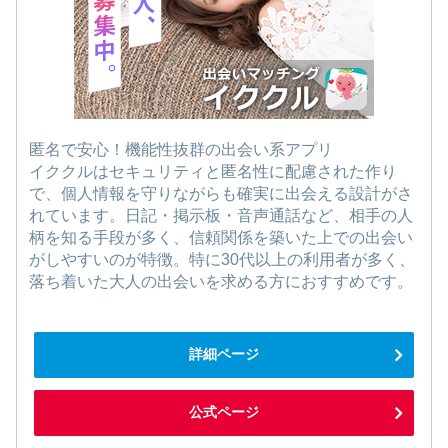
匿名で安心！機能性抜群の出会い系アプリ
イククルはセキュリティと匿名性に配慮された作り
で、個人情報を守りながらも確実に出会える設計がさ
れています。日記・掲示板・音声通話など、相手の人
柄を知る手段が多く、信頼関係を築いた上での出会い
がしやすいのが特徴。特に30代以上の利用者が多く、
落ち着いた大人の出会いを求める方におすすめです。
詳細ページ
公式ページ