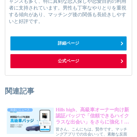
ャンスも多く、特に真剣な恋人探しや恋愛目的の利用
者に支持されています。男性も丁寧なやりとりを重視
する傾向があり、マッチング後の関係も長続きしやす
いと好評です。
詳細ページ
公式ページ
関連記事
Hills high、高級車オーナー向け新
出会いニュース
認証バッジで「信頼できるハイク
ラスな出会い」をさらに強化！賢
作が本音で解説
皆さん、こんにちは。賢作です。マッチ
ングアプリでの出会いって、素敵な反面