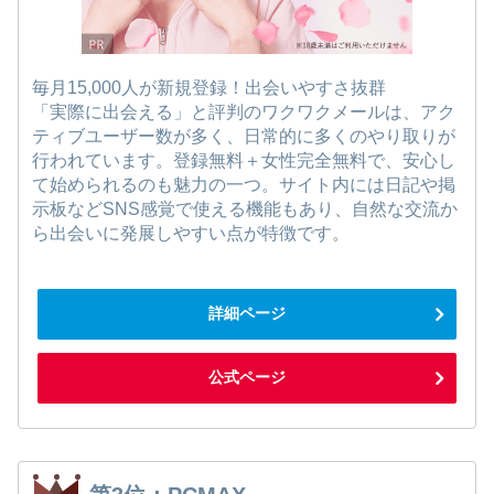
毎月15,000人が新規登録！出会いやすさ抜群
「実際に出会える」と評判のワクワクメールは、アク
ティブユーザー数が多く、日常的に多くのやり取りが
行われています。登録無料＋女性完全無料で、安心し
て始められるのも魅力の一つ。サイト内には日記や掲
示板などSNS感覚で使える機能もあり、自然な交流か
ら出会いに発展しやすい点が特徴です。
詳細ページ
公式ページ