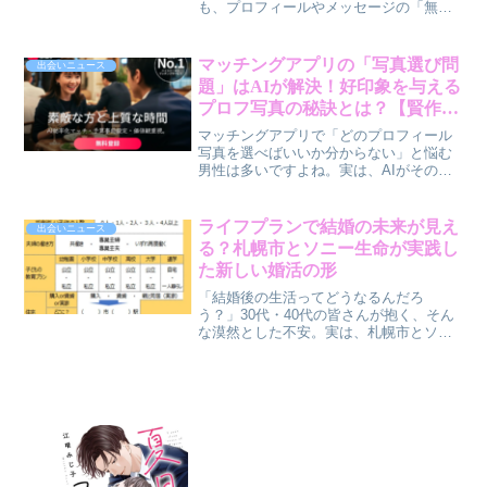
も、プロフィールやメッセージの「無断
保存」って、やっぱり気になりますよ
ね。そんなあなたの悩みに寄り添うべ
く、大人の恋活・婚活アプリ「Yoitoki」
マッチングアプリの「写真選び問
出会いニュース
が、AI時代のプライバシーリスクに対応
題」はAIが解決！好印象を与える
する画期的な新機能を導入しました。ス
プロフ写真の秘訣とは？【賢作コ
クリーンショットや画面録画を抑止する
ラム】
この機能が、あなたのオンラインでの出
マッチングアプリで「どのプロフィール
会いをどう変えるのか、賢作が本音で解
写真を選べばいいか分からない」と悩む
説します。
男性は多いですよね。実は、AIがその悩
みを解決し、女性から好印象を持たれや
すい写真選びをサポートしてくれるんで
す。今回は、賢作がAIを活用した写真選
ライフプランで結婚の未来が見え
出会いニュース
びの秘訣を深掘りします。
る？札幌市とソニー生命が実践し
た新しい婚活の形
「結婚後の生活ってどうなるんだろ
う？」30代・40代の皆さんが抱く、そん
な漠然とした不安。実は、札幌市とソニ
ー生命が共催したイベントで、その不安
を解消しながら素敵な出会いを見つける
ヒントが示されました。将来を具体的に
語り合う新しい婚活の形について、賢作
が解説します。