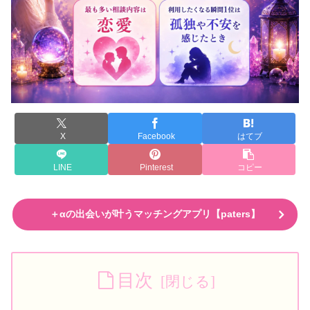
X
Facebook
はてブ
LINE
Pinterest
コピー
＋αの出会いが叶うマッチングアプリ【paters】
目次