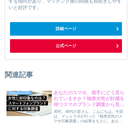
する傾向があり、マッチング後の関係も長続きしやす
いと好評です。
詳細ページ
公式ページ
関連記事
あなたのスマホ、相手にどう見ら
出会いニュース
れていますか？独身女性が好感を
持つスマホブランド調査から見
る、第一印象アップの秘訣
30代、40代の皆さん、こんにちは。今回
は、マシェラボが行った『独身女性のス
マホ印象調査』の結果をもとに、あなた
のスマートフォンが相手に与える印象に
ついて、賢作が男性目線で深掘りしてい