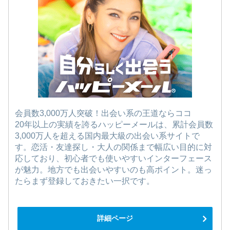
会員数3,000万人突破！出会い系の王道ならココ
20年以上の実績を誇るハッピーメールは、累計会員数
3,000万人を超える国内最大級の出会い系サイトで
す。恋活・友達探し・大人の関係まで幅広い目的に対
応しており、初心者でも使いやすいインターフェース
が魅力。地方でも出会いやすいのも高ポイント。迷っ
たらまず登録しておきたい一択です。
詳細ページ