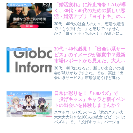
きます。意外な結果から見えてくる、好
「婚活疲れ」に終止符を！AIが導
出会いニュース
感度アップのヒントを一緒に探りましょ
く、30代・40代のための新しい恋
う。
活・婚活アプリ「ヨイトキ」の魅
力
30代、40代の社会人の方々、恋活や婚活
で「もう疲れた…」と感じていません
か？「ヨイトキ（Yoitoki）」が新たに更
新した3つの特化型AI機能が、そんなあな
たの悩みを解決し、効率的で誠実な出会
いをサポートします。プロフィール作成
30代・40代必見！「出会い系サー
出会いニュース
のストレス、写真公開の不安、そして関
ビス」のイメージが激変中？最新
係が進まない「沈黙マッチ」や「とりあ
市場レポートから見えた、大人の
えずキープ」といった非効率な現状に、
ための新しい出会いの形
賢作が本音で語ります。
30代、40代になると、新しい出会いの機
会が減りがちですよね。でも、実は「出
会い系サービス」市場は驚くほど進化
し、大人のための質の高い出会いの場へ
と変貌を遂げているんです。最新の市場
レポートから、その実態と未来について
日常に彩りを！『100パズ』で
出会いニュース
賢作が解説します。
「投げキッス」キャラと新イベン
トの出会いを体験しませんか？
スマホ向けパズルゲーム『君のことが大
大大大大好きな100人の彼女 ビビーン!!と
パズル』で、「投げキッス」バージョン
の原賀胡桃、銘戸芽衣、須藤育が登場す
るピックアップガチャと、豪華報酬が手