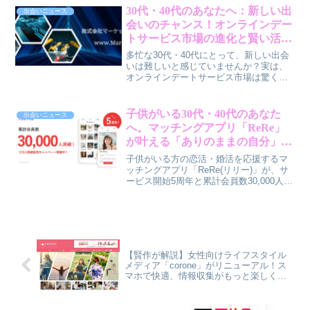
に入るイベントが開催されます。忙しい
30代・40代のあなたへ：新しい出
出会いニュース
日常に、新しいキャラクターとの出会い
会いのチャンス！オンラインデー
やパズルゲームの爽快感で、ちょっとし
トサービス市場の進化と賢い活用
た癒しと刺激を見つけてみませんか。
法
多忙な30代・40代にとって、新しい出会
いは難しいと感じていませんか？実は、
オンラインデートサービス市場は驚くほ
ど進化し、あなたのライフスタイルに合
わせた出会いをサポートしてくれます。
この記事では、賢作が最新の市場動向と
子供がいる30代・40代のあなた
出会いニュース
賢い活用法を解説します。
へ。マッチングアプリ「ReRe」
が叶える「ありのままの自分」で
出会う喜び
子供がいる方の恋活・婚活を応援するマ
ッチングアプリ「ReRe(リリー)」が、サ
ービス開始5周年と累計会員数30,000人突
破を記念したキャンペーンを実施しま
す。子供がいるからこその不安を抱える
あなたに、ReReが提供する安心の出会い
について、賢作が男性目線で解説しま
す。
【賢作が解説】女性向けライフスタイル
メディア「corone」がリニューアル！ス
マホで快適、情報収集がもっと楽しくな
る予感