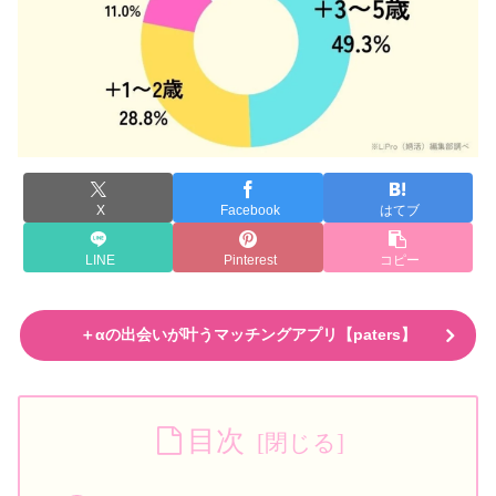
X
Facebook
はてブ
LINE
Pinterest
コピー
＋αの出会いが叶うマッチングアプリ【paters】
目次