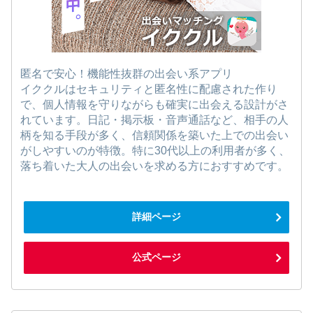
匿名で安心！機能性抜群の出会い系アプリ
イククルはセキュリティと匿名性に配慮された作り
で、個人情報を守りながらも確実に出会える設計がさ
れています。日記・掲示板・音声通話など、相手の人
柄を知る手段が多く、信頼関係を築いた上での出会い
がしやすいのが特徴。特に30代以上の利用者が多く、
落ち着いた大人の出会いを求める方におすすめです。
詳細ページ
公式ページ