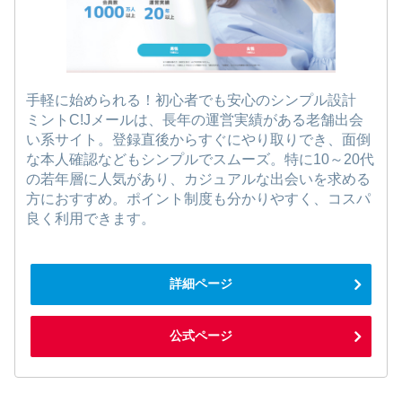
手軽に始められる！初心者でも安心のシンプル設計
ミントC!Jメールは、長年の運営実績がある老舗出会
い系サイト。登録直後からすぐにやり取りでき、面倒
な本人確認などもシンプルでスムーズ。特に10～20代
の若年層に人気があり、カジュアルな出会いを求める
方におすすめ。ポイント制度も分かりやすく、コスパ
良く利用できます。
詳細ページ
公式ページ