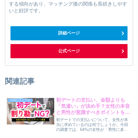
する傾向があり、マッチング後の関係も長続きしやす
いと好評です。
詳細ページ
公式ページ
関連記事
初デートの支払い、金額よりも
出会いニュース
「気遣い」が決め手？女性の本音
と男性が意識すべきポイントを解
説
初デートでの支払いについて、女性が本
当に求めているのは何でしょうか。今回
の調査では、64%の女性が「男性に多め
に払ってほしい」と考えている一方で、