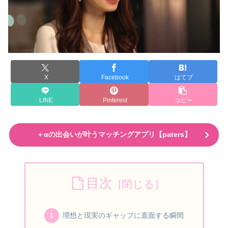
X
Facebook
はてブ
LINE
Pinterest
コピー
＋αの出会いが叶うマッチングアプリ【paters】
目次
理想と現実のギャップに直面する瞬間