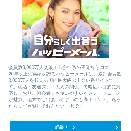
会員数3,000万人突破！出会い系の王道ならココ
20年以上の実績を誇るハッピーメールは、累計会員数
3,000万人を超える国内最大級の出会い系サイトで
す。恋活・友達探し・大人の関係まで幅広い目的に対
応しており、初心者でも使いやすいインターフェース
が魅力。地方でも出会いやすいのも高ポイント。迷っ
たらまず登録しておきたい一択です。
詳細ページ