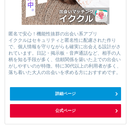
匿名で安心！機能性抜群の出会い系アプリ
イククルはセキュリティと匿名性に配慮された作り
で、個人情報を守りながらも確実に出会える設計がさ
れています。日記・掲示板・音声通話など、相手の人
柄を知る手段が多く、信頼関係を築いた上での出会い
がしやすいのが特徴。特に30代以上の利用者が多く、
落ち着いた大人の出会いを求める方におすすめです。
詳細ページ
公式ページ