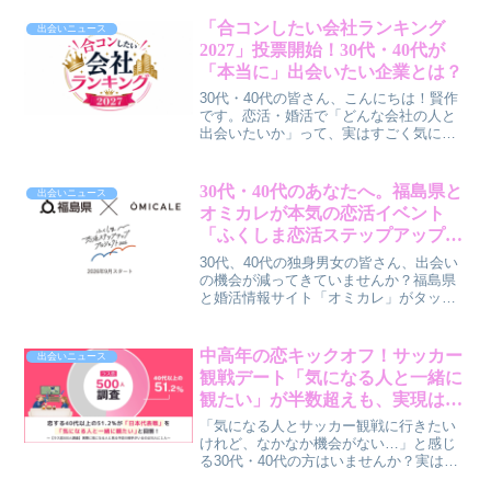
割り勘を理由に「次はない」と判断する
女性は約2割に留まることが明らかになり
「合コンしたい会社ランキング
出会いニュース
ました。金額の多寡よりも、会計時の
2027」投票開始！30代・40代が
「気遣いや誠実さ」が好印象に繋がるよ
「本当に」出会いたい企業とは？
うです。
30代・40代の皆さん、こんにちは！賢作
です。恋活・婚活で「どんな会社の人と
出会いたいか」って、実はすごく気にな
るポイントですよね。今回は、合コンマ
ッチングアプリ「コンパイキタイ」が開
始した「合コンしたい会社ランキング
30代・40代のあなたへ。福島県と
出会いニュース
2027」の投票企画について、その背景や
オミカレが本気の恋活イベント
魅力、そして私たち30代・40代にとって
「ふくしま恋活ステップアップイ
どんな意味があるのかを、僕なりの視点
ベント」で出会いから交際まで継
でお話ししていきます。
30代、40代の独身男女の皆さん、出会い
続サポート！
の機会が減ってきていませんか？福島県
と婚活情報サイト「オミカレ」がタッグ
を組み、2026年9月から「ふくしま恋活ス
テップアップイベント」をスタートさせ
ます。大規模マッチングイベントと手厚
中高年の恋キックオフ！サッカー
出会いニュース
い伴走支援で、出会いから交際、そして
観戦デート「気になる人と一緒に
その先までを継続的にサポートしてくれ
観たい」が半数超えも、実現は10
る、まさに大人のための本気の恋活プロ
人に1人？
グラムです。
「気になる人とサッカー観戦に行きたい
けれど、なかなか機会がない…」と感じ
る30代・40代の方はいませんか？実は、
中高年の恋する男女の半数以上が、日本