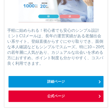
手軽に始められる！初心者でも安心のシンプル設計
ミントC!Jメールは、長年の運営実績がある老舗出会
い系サイト。登録直後からすぐにやり取りでき、面倒
な本人確認などもシンプルでスムーズ。特に10～20代
の若年層に人気があり、カジュアルな出会いを求める
方におすすめ。ポイント制度も分かりやすく、コスパ
良く利用できます。
詳細ページ
公式ページ