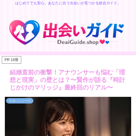
はじめてでも安心。あなたに合う出会いが見つかる総合ガイド。
PR 18禁
結婚直前の衝撃！アナウンサーも悩む「理
想と現実」の壁とは？〜賢作が語る『時計
じかけのマリッジ』最終回のリアル〜
出会いニュース