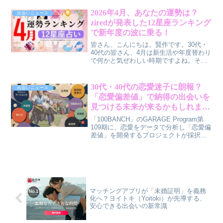
代表戦を「気になる人と一緒に観たい」
と願っていることが、最近の調査で明ら
2026年4月、あなたの運勢は？
出会いニュース
かになりました。しかし、実際にその相
ziredが発表した12星座ランキング
手と観戦する予定がある人は、わずか1割
で新年度の波に乗る！
程度という現実も浮かび上がっていま
す。今回は、そんなミドルシニア世代の
皆さん、こんにちは。賢作です。30代・
スポーツ観戦と恋の本音に迫ります。
40代の皆さん、4月は新生活や年度替わり
で何かと気ぜわしい時期ですよね。そん
なあなたのために、占いメディアziredが
2026年4月の12星座運勢ランキングを発
表しました。この記事では、ランキング
30代・40代の恋愛迷子に朗報？
出会いニュース
上位の星座のポイントを賢作が深掘り
「恋愛偏差値」で納得の出会いを
し、あなたの4月がより輝くためのヒント
見つける未来が来るかもしれませ
をお届けします。無料で試せる本格占い
ん
で、素敵な1ヶ月を迎えませんか？
「100BANCH」のGARAGE Program第
109期に、恋愛をデータで分析し「恋愛偏
差値」を開発するプロジェクトが採択さ
れました。30代・40代の男女が抱える恋
愛の悩みに、データに基づいた新しいア
プローチが、きっと納得のいく出会いを
もたらす可能性について賢作が解説しま
す。
マッチングアプリが「未婚証明」を義務
化へ？ヨイトキ（Yoitoki）が先導する、
安心できる出会いの新常識