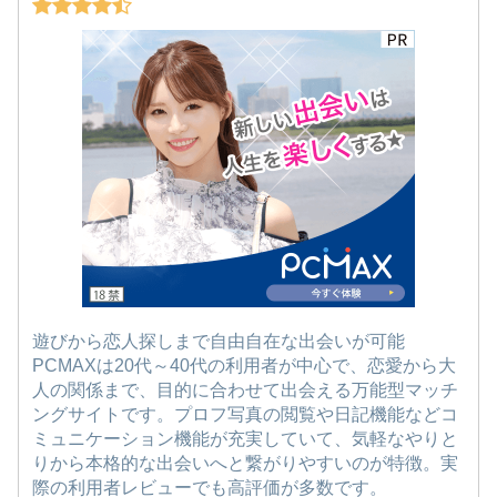
遊びから恋人探しまで自由自在な出会いが可能
PCMAXは20代～40代の利用者が中心で、恋愛から大
人の関係まで、目的に合わせて出会える万能型マッチ
ングサイトです。プロフ写真の閲覧や日記機能などコ
ミュニケーション機能が充実していて、気軽なやりと
りから本格的な出会いへと繋がりやすいのが特徴。実
際の利用者レビューでも高評価が多数です。