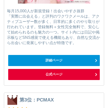
毎月15,000人が新規登録！出会いやすさ抜群
「実際に出会える」と評判のワクワクメールは、アク
ティブユーザー数が多く、日常的に多くのやり取りが
行われています。登録無料＋女性完全無料で、安心し
て始められるのも魅力の一つ。サイト内には日記や掲
示板などSNS感覚で使える機能もあり、自然な交流か
ら出会いに発展しやすい点が特徴です。
詳細ページ
公式ページ
第3位：PCMAX