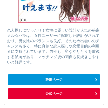
恋人探しにぴったり！女性に優しい設計が人気の秘密
メル☆パラは、女性ユーザーに配慮した設計がされて
おり、男女比のバランスも良好。そのため出会いのチ
ャンスも多く、特に真剣な恋人探しや恋愛目的の利用
者に支持されています。男性も丁寧なやりとりを重視
する傾向があり、マッチング後の関係も長続きしやす
いと好評です。
詳細ページ
公式ページ