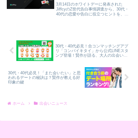
3月14日のホワイトデーに発表された
JiffcyのZ世代告白事情調査から、30代・
40代の恋愛や告白に役立つヒントを、筆
者・賢作が本音で解説。成功率の高い告
白方法や、新しいコミュニケーションツ
ールの可能性を探ります。
30代・40代必見！合コンマッチングアプ
リ「コンパイキタイ」から公式LINEスタ
ンプ登場！賢作が語る、大人の出会いを
豊かにする秘訣
30代・40代必見！「また会いたい」と思
われるデートの秘訣は？賢作が教える好
印象の鍵
ホーム
出会いニュース