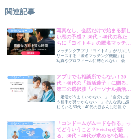
関連記事
写真なし、会話だけで始まる新し
出会いニュース
い恋の予感？ 30代・40代の私た
ちに『ヨイトキ』の匿名マッチン
グがもたらす可能性
マッチングアプリ「ヨイトキ」が7月にリ
リースする「匿名マッチング機能」は、
写真やプロフィールに縛られない、会話
から始まる真剣な出会いを提案します。
外見や条件ではなく、人柄や価値観を重
視したいと願う30代・40代の男女にとっ
アプリでも相談所でもない！30
出会いニュース
て、この新機能がどのような可能性を開
代・40代の「婚活迷子」に贈る、
くのか、賢作が解説します。
第三の選択肢「パーソナル婚活
naco-do」の魅力とは？
「婚活がうまくいかない…」「自分に合
う相手が見つからない…」そんな風に感
じている30代・40代の皆さんに朗報で
す。マッチングアプリの手軽さと結婚相
談所の安心感、その両方の良いとこ取り
をした「第三の婚活」が誕生しました。
「コンドームがムードを作る」っ
出会いニュース
オンライン婚活サービス「naco-do」が、
てどういうこと？EvisJxpが語
「パーソナル婚活」としてブランドを刷
る、30代・40代が求める”心地よ
新。今回は、新しい婚活の選択肢「パー