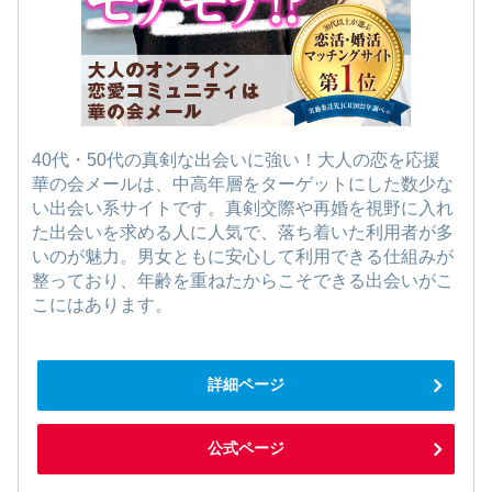
40代・50代の真剣な出会いに強い！大人の恋を応援
華の会メールは、中高年層をターゲットにした数少な
い出会い系サイトです。真剣交際や再婚を視野に入れ
た出会いを求める人に人気で、落ち着いた利用者が多
いのが魅力。男女ともに安心して利用できる仕組みが
整っており、年齢を重ねたからこそできる出会いがこ
こにはあります。
詳細ページ
公式ページ