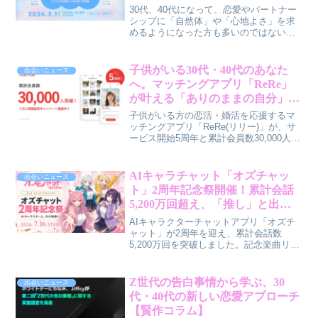
い”パートナーシップの新常識
ソナル婚活 naco-do」が、なぜ今注目さ
30代、40代になって、恋愛やパートナー
れているのか、その魅力と賢作目線での
シップに「自然体」や「心地よさ」を求
本音を深掘りしていきます。
めるようになった方も多いのではないで
しょうか。そんな今の恋愛観を深掘り
し、パートナーとの関係性をより豊かに
するヒントが見つかるトークイベント
子供がいる30代・40代のあなた
出会いニュース
が、2026年3月1日（日）に東京で開催さ
へ。マッチングアプリ「ReRe」
れます。ゲストには人気
が叶える「ありのままの自分」で
YouTuber「EvisJxp」のフジ氏と森山氏
出会う喜び
が登壇し、新商品「Chillcon」の発売を記
子供がいる方の恋活・婚活を応援するマ
念して、コンドームとムードの関係性、
ッチングアプリ「ReRe(リリー)」が、サ
そして現代のパートナーシップについて
ービス開始5周年と累計会員数30,000人突
本音で語り合います。抽選で30組（最大
破を記念したキャンペーンを実施しま
60名）をご招待するこの貴重な機会を、
す。子供がいるからこその不安を抱える
ぜひお見逃しなく。
あなたに、ReReが提供する安心の出会い
AIキャラチャット「オズチャッ
出会いニュース
について、賢作が男性目線で解説しま
ト」2周年記念祭開催！累計会話
す。
5,200万回超え、「推し」と出会
う新たな世界
AIキャラクターチャットアプリ「オズチ
ャット」が2周年を迎え、累計会話数
5,200万回を突破しました。記念楽曲リリ
ースやグッズ化など、AIキャラクターの
IP化を本格始動し、過去最大の「2周年記
念祭」を開催します。
Z世代の告白事情から学ぶ、30
出会いニュース
代・40代の新しい恋愛アプローチ
【賢作コラム】