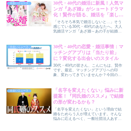
30代・40代の婚活に新風！人気マ
出会いニュース
ンガ『あざ婚』がショートドラマ
化！賢作が語る、婚活を「楽しめ
る」ヒント
「そろそろ本気で婚活しないと…」そう
感じている30代・40代のあなたへ。大人
気婚活マンガ『あざ婚～あの子が結婚で
きない理由～』がショートドラマ化さ
れ、新しいエンターテイメントプラット
フォーム「StellaJean」で独占配信されま
30代・40代の恋愛・婚活事情：マ
出会いニュース
す。賢作がこのドラマから得られる婚活
ッチングアプリは「当たり前」
のヒントを深掘りします。
に？変化する出会いのスタイル
30代・40代の皆さん、こんにちは、賢作
です。最近、マッチングアプリへの印
象、変わってきていませんか？今回の調
査で、マッチングアプリが「特別な出会
い方」から「ごく一般的な出会い方」へ
と定着し、さらに利用者のコミュニケー
「名字を変えたくない」悩みに新
出会いニュース
ションスタイルも大きく変化しているこ
提案！『同氏婚のススメ』で結婚
とが明らかになりました。
の形が変わるかも？
「名字を変えたくない」という理由で結
婚をためらう人が増えています。そんな
悩みに応えるべく、一般社団法人あすに
はが『同氏婚のススメ』プロジェクトを
始動。同じ名字の人と出会う婚活パーテ