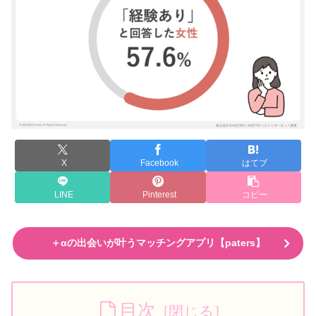
X
Facebook
はてブ
LINE
Pinterest
コピー
＋αの出会いが叶うマッチングアプリ【paters】
目次