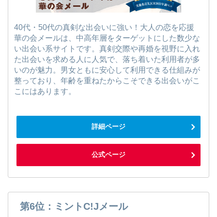
40代・50代の真剣な出会いに強い！大人の恋を応援
華の会メールは、中高年層をターゲットにした数少な
い出会い系サイトです。真剣交際や再婚を視野に入れ
た出会いを求める人に人気で、落ち着いた利用者が多
いのが魅力。男女ともに安心して利用できる仕組みが
整っており、年齢を重ねたからこそできる出会いがこ
こにはあります。
詳細ページ
公式ページ
第6位：ミントC!Jメール