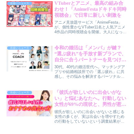
ィーや結婚相談所の取り組みを通じて、
VTuberとアニメ、最高の組み合
出会いニュース
新しい結婚の選択肢を提案します。
わせ！「AnimeFestaドキドキ同時
視聴会」で日常に新しい刺激を
アニメ見放題サービス「AnimeFesta」
が、個性豊かなVTuber11名と人気アニメ
4作品の同時視聴会を開催。大人になった
今だからこそ楽しめる、新しいアニメ体
験の魅力と、賢作が感じるポイントをご
紹介します。
令和の婚活は「メンパ」が鍵？
出会いニュース
“選ぶ疲れ”を手放す新プランで、
自分に合うパートナーを見つける
ヒント
30代、40代の婚活世代へ。マッチングア
プリや結婚相談所での「選ぶ疲れ」に共
感し、その悩みを解決するパーソナル婚
活コーチング「naco-do Coach」の新プラ
ン「ライトプラン」をご紹介します。短
期集中で自己理解を深め、理想のパート
「彼氏が欲しいのに出会いがな
出会いニュース
ナー像を明確にするこのプログラムは、
い」と悩むあなたへ。行動しない
婚活の新たな選択肢となるでしょう。入
女性が69%の現状と、男性が惹か
会金無料のキャンペーン情報も。
れる3つの特徴を賢作が解説
彼氏が欲しいのに出会いがないと感じる
女性の多くが、実は出会いを増やすため
の行動をしていないという調査結果があ
ります。この記事では、なぜ行動できな
いのか、そして現代の出会いのリアル、