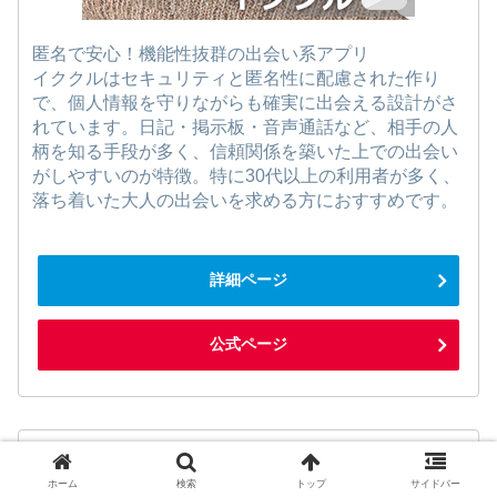
匿名で安心！機能性抜群の出会い系アプリ
イククルはセキュリティと匿名性に配慮された作り
で、個人情報を守りながらも確実に出会える設計がさ
れています。日記・掲示板・音声通話など、相手の人
柄を知る手段が多く、信頼関係を築いた上での出会い
がしやすいのが特徴。特に30代以上の利用者が多く、
落ち着いた大人の出会いを求める方におすすめです。
詳細ページ
公式ページ
第5位：華の会メール
ホーム
検索
トップ
サイドバー