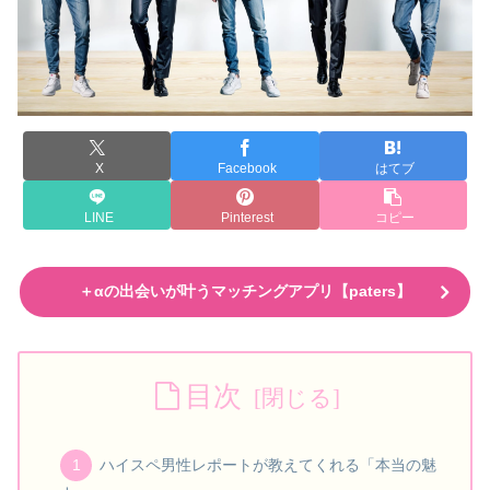
X
Facebook
はてブ
LINE
Pinterest
コピー
＋αの出会いが叶うマッチングアプリ【paters】
目次
ハイスペ男性レポートが教えてくれる「本当の魅