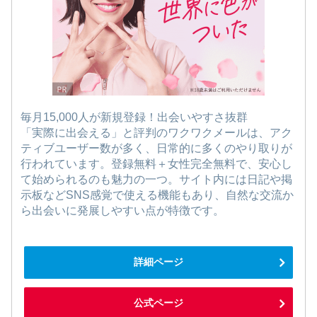
毎月15,000人が新規登録！出会いやすさ抜群
「実際に出会える」と評判のワクワクメールは、アク
ティブユーザー数が多く、日常的に多くのやり取りが
行われています。登録無料＋女性完全無料で、安心し
て始められるのも魅力の一つ。サイト内には日記や掲
示板などSNS感覚で使える機能もあり、自然な交流か
ら出会いに発展しやすい点が特徴です。
詳細ページ
公式ページ