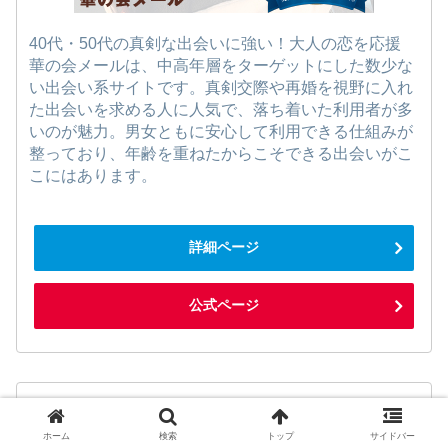
40代・50代の真剣な出会いに強い！大人の恋を応援
華の会メールは、中高年層をターゲットにした数少な
い出会い系サイトです。真剣交際や再婚を視野に入れ
た出会いを求める人に人気で、落ち着いた利用者が多
いのが魅力。男女ともに安心して利用できる仕組みが
整っており、年齢を重ねたからこそできる出会いがこ
こにはあります。
詳細ページ
公式ページ
第6位：ミントC!Jメール
ホーム
検索
トップ
サイドバー