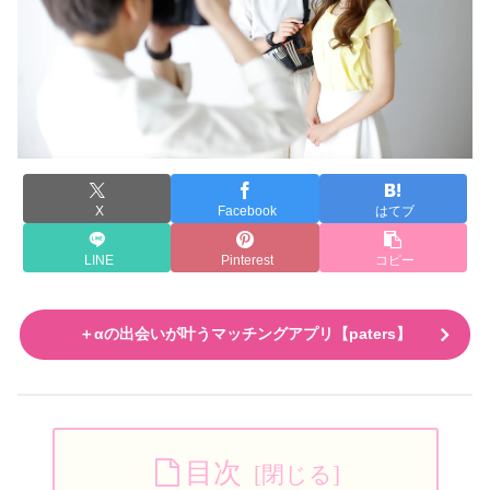
X
Facebook
はてブ
LINE
Pinterest
コピー
＋αの出会いが叶うマッチングアプリ【paters】
目次