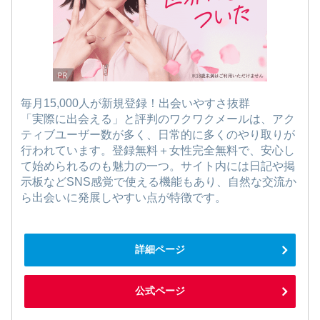
毎月15,000人が新規登録！出会いやすさ抜群
「実際に出会える」と評判のワクワクメールは、アク
ティブユーザー数が多く、日常的に多くのやり取りが
行われています。登録無料＋女性完全無料で、安心し
て始められるのも魅力の一つ。サイト内には日記や掲
示板などSNS感覚で使える機能もあり、自然な交流か
ら出会いに発展しやすい点が特徴です。
詳細ページ
公式ページ