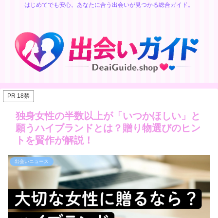
はじめてでも安心。あなたに合う出会いが見つかる総合ガイド。
PR 18禁
独身女性の半数以上が「いつかほしい」と
願うハイブランドとは？贈り物選びのヒン
トを賢作が解説！
出会いニュース