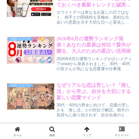
ジ』が、きっと新たな視点を与えてくれ
ておくべき最新トレンドと誠実な
るはずです。今回は、この番組から見え
アプローチ
てくる「リアルな結婚」を掴むためのヒ
ホワイトデーは単なるお返しの日ではな
ントを、私、賢作が男性目線で解説して
く、相手との関係性を見極め、真剣な出
いきます。
会いの意図を示す大切な日へと変化して
います。30代・40代の男女が知っておく
べき最新トレンドと、誠実なアプローチ
のポイントを解説します。
2026年8月の運勢ランキング発
出会いニュース
表！あなたの星座は何位？賢作が
贈る、大人のための星占い活用術
2026年8月の運勢ランキングが占いメディ
アziredから発表されました。30代・40代
の皆さんが気になる恋愛運や仕事運、そ
して総合運を賢作が解説。あなたの8月を
より豊かにするためのヒントを見つけて
みませんか？
なぜリアルな恋は苦しい？「推し
出会いニュース
活」から学ぶ、自分を大切にする
新しい恋愛マインド
30代・40代の男女に向けて、恋愛の苦し
さを「推し活」との対比で解説。相手の
気持ちに振り回されず、自分自身のとき
めきを大切にする「自分大好き」から始
まる恋愛マインドを提案します。
ホーム
検索
トップ
サイドバー