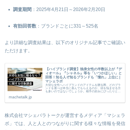
調査期間
：2025年4月21日～2026年2月20日
有効回答数
：ブランドごとに331～525名
より詳細な調査結果は、以下のオリジナル記事でご確認い
ただけます。
【ハイブランド調査】独身女性の半数以上が『デ
ィオール』『シャネル』等を「いつかほしい」と
回答！知る人ぞ知るブランドも「憧れ」上位に |
マシェラボ
大切な女性へハイブランドのアイテムを贈る際、どのブラ
ンドを選べば本当に喜んでもらえるのか、頭を悩ませる方
も多いのではないでしょうか。相手の好みにぴったりと合
う理想のアイテムを見極めるのは、決して簡単なことでは
machetalk.jp
ありません。 そこで、株式会社マ
株式会社マシェバラトークが運営するメディア「マシェラ
ボ」では、人と人とのつながりに関する様々な情報を発信