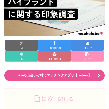
X
Facebook
はてブ
LINE
Pinterest
コピー
＋αの出会いが叶うマッチングアプリ【paters】
目次