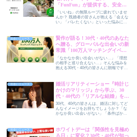
「FunFun」が提供する、安全で
確実な出会いの新常識
「いいね」の無限ループに疲れていませ
んか？ 既婚者の皆さんが抱える「会えな
い」「バレたくない」といった悩みに寄
り添う、新しいデートサービス
「FunFun」が誕生しました。賢作がその
魅力と、安心して出会いを楽しむための
賢作が語る！30代・40代のあなた
出会いニュース
秘訣を深掘りします。
へ贈る、グローバルな出会いの新
常識「100万人マッチングイベン
ト」の魅力
「なかなか良い出会いがない…」「理想
の相手と巡り合えない…」そんな悩みを
抱える30代・40代の皆さんに朗報です。
世界中の日本人シングルを対象とした
「100万人マッチングイベント」が開催さ
れます。従来の婚活とは一線を画す、こ
婚活リアリティーショー『時計じ
出会いニュース
のイベントの魅力を賢作が本音で解説し
かけのマリッジ』から学ぶ、30
ます。
代・40代の「リアルな結婚」を掴
むヒント
30代、40代の皆さんは、婚活に対してど
んなイメージをお持ちでしょうか？「な
かなか良い出会いがない」「条件ばかり
見てしまう」といった悩みを抱えている
方もいらっしゃるかもしれませんね。そ
んな皆さんに、ABEMAで始まった婚活リ
ホワイトデーは「関係性を見極め
出会いニュース
アリティーショー『時計じかけのマリッ
る日」に変化？30代・40代が知っ