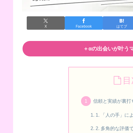
X
Facebook
はてブ
＋αの出会いが叶うマ
目
信頼と実績が裏打
1. 「人の手」
2. 多角的な評