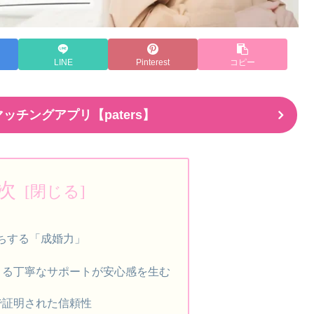
LINE
Pinterest
コピー
ッチングアプリ【paters】
次
ちする「成婚力」
による丁寧なサポートが安心感を生む
価で証明された信頼性