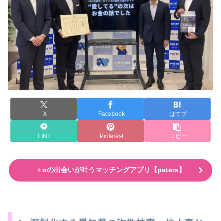
X
Facebook
はてブ
LINE
Pinterest
コピー
＋αの出会いが叶うマッチングアプリ【paters】