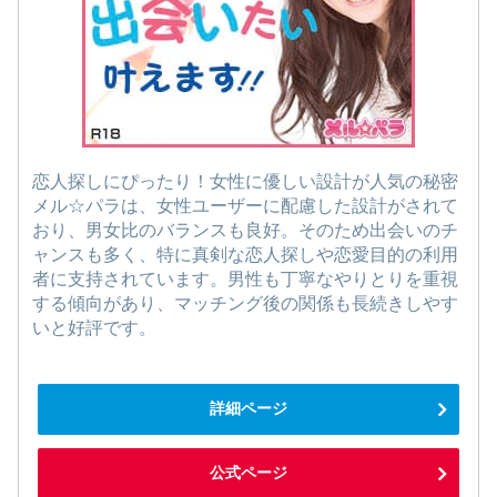
恋人探しにぴったり！女性に優しい設計が人気の秘密
メル☆パラは、女性ユーザーに配慮した設計がされて
おり、男女比のバランスも良好。そのため出会いのチ
ャンスも多く、特に真剣な恋人探しや恋愛目的の利用
者に支持されています。男性も丁寧なやりとりを重視
する傾向があり、マッチング後の関係も長続きしやす
いと好評です。
詳細ページ
公式ページ