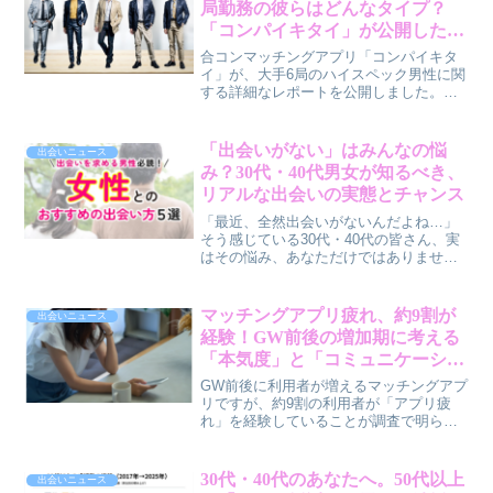
局勤務の彼らはどんなタイプ？
ジック」の正体と、具体的な実践テクニ
「コンパイキタイ」が公開したレ
ックを、筆者・賢作が男性目線でわかり
ポートを深掘り！
やすく解説します。
合コンマッチングアプリ「コンパイキタ
イ」が、大手6局のハイスペック男性に関
する詳細なレポートを公開しました。フ
ジテレビ、NHK、日本テレビ、TBS、テ
レビ東京、テレビ朝日の男性社員はどん
な特徴があるのか、賢作が30代・40代の
「出会いがない」はみんなの悩
出会いニュース
男女に向けて、恋活・婚活に役立つリア
み？30代・40代男女が知るべき、
ルな情報をお届けします。
リアルな出会いの実態とチャンス
「最近、全然出会いがないんだよね…」
そう感じている30代・40代の皆さん、実
はその悩み、あなただけではありませ
ん。出会い・恋愛マッチングアプリ「ハ
ッピーメール」が行った調査で、日常生
活で異性との出会いが少ないと感じる男
マッチングアプリ疲れ、約9割が
出会いニュース
女が9割以上いることが明らかになりまし
経験！GW前後の増加期に考える
た。この記事では、この調査結果から見
「本気度」と「コミュニケーショ
えてくる出会いの実態と、明日から実践
ン負担」
できる前向きなヒントをお伝えします。
GW前後に利用者が増えるマッチングアプ
リですが、約9割の利用者が「アプリ疲
れ」を経験していることが調査で明らか
になりました。特にメッセージのやりと
りや相手の「結婚への本気度」に対する
不安が大きな要因のようです。この疲れ
30代・40代のあなたへ。50代以上
出会いニュース
が婚活の進め方を見直すきっかけとなる