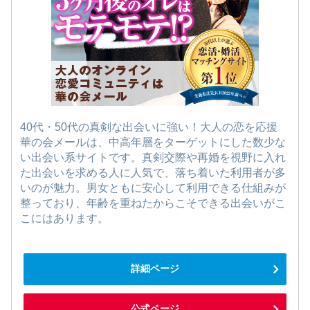
40代・50代の真剣な出会いに強い！大人の恋を応援
華の会メールは、中高年層をターゲットにした数少な
い出会い系サイトです。真剣交際や再婚を視野に入れ
た出会いを求める人に人気で、落ち着いた利用者が多
いのが魅力。男女ともに安心して利用できる仕組みが
整っており、年齢を重ねたからこそできる出会いがこ
こにはあります。
詳細ページ
公式ページ