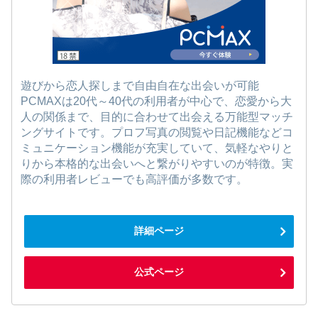
遊びから恋人探しまで自由自在な出会いが可能
PCMAXは20代～40代の利用者が中心で、恋愛から大
人の関係まで、目的に合わせて出会える万能型マッチ
ングサイトです。プロフ写真の閲覧や日記機能などコ
ミュニケーション機能が充実していて、気軽なやりと
りから本格的な出会いへと繋がりやすいのが特徴。実
際の利用者レビューでも高評価が多数です。
詳細ページ
公式ページ