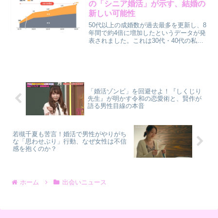
の「シニア婚活」が示す、結婚の
ことも多く、結婚相談所のようなサービ
新しい可能性
スが注目されています。
50代以上の成婚数が過去最多を更新し、8
年間で約4倍に増加したというデータが発
表されました。これは30代・40代の私た
ちにとっても、結婚やパートナーシップ
に対する考え方をアップデートするきっ
かけになるかもしれません。賢作が、こ
のデータから見えてくる「第二の人生」
を共に歩むパートナー探しのヒントを紐
解きます。
「婚活ゾンビ」を回避せよ！『しくじり
先生』が明かす令和の恋愛術と、賢作が
語る男性目線の本音
若槻千夏も苦言！婚活で男性がやりがち
な「思わせぶり」行動、なぜ女性は不信
感を抱くのか？
ホーム
出会いニュース