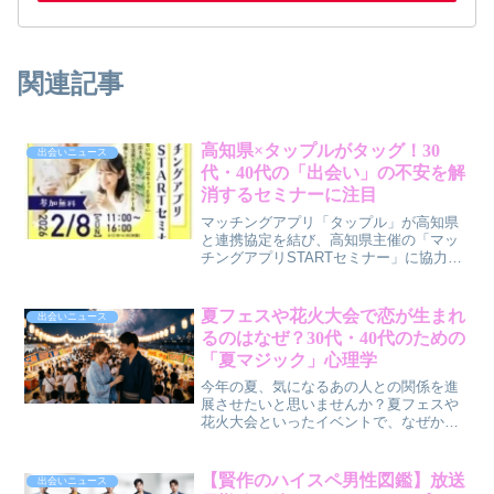
関連記事
高知県×タップルがタッグ！30
出会いニュース
代・40代の「出会い」の不安を解
消するセミナーに注目
マッチングアプリ「タップル」が高知県
と連携協定を結び、高知県主催の「マッ
チングアプリSTARTセミナー」に協力し
ました。このセミナーは、結婚を希望す
る30代・40代の男女が出会いの不安を解
消し、安全にアプリを利用するためのサ
夏フェスや花火大会で恋が生まれ
出会いニュース
ポートを提供します。
るのはなぜ？30代・40代のための
「夏マジック」心理学
今年の夏、気になるあの人との関係を進
展させたいと思いませんか？夏フェスや
花火大会といったイベントで、なぜか恋
が加速する背景には、単なる「吊り橋効
果」だけではない、実は奥深い心理学的
なメカニズムが隠されています。認知心
【賢作のハイスペ男性図鑑】放送
出会いニュース
理学の視点から、五感が仕掛ける「夏マ