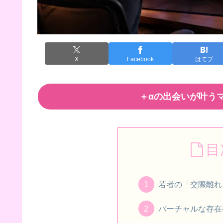
X
Facebook
はてブ
＋αの出会いが叶うマ
目
若者の「交際離れ
バーチャルな存在