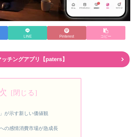
LINE
Pinterest
コピー
ッチングアプリ【paters】
次
」が示す新しい価値観
への感情消費市場が急成長