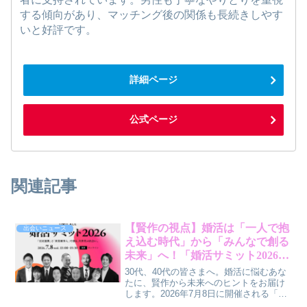
する傾向があり、マッチング後の関係も長続きしやす
いと好評です。
詳細ページ
公式ページ
関連記事
【賢作の視点】婚活は「一人で抱
出会いニュース
え込む時代」から「みんなで創る
未来」へ！「婚活サミット2026」
が示す新しい出会いの形
30代、40代の皆さまへ。婚活に悩むあな
たに、賢作から未来へのヒントをお届け
します。2026年7月8日に開催される「婚
活サミット2026」は、自治体、婚活企