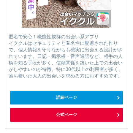
匿名で安心！機能性抜群の出会い系アプリ
イククルはセキュリティと匿名性に配慮された作り
で、個人情報を守りながらも確実に出会える設計がさ
れています。日記・掲示板・音声通話など、相手の人
柄を知る手段が多く、信頼関係を築いた上での出会い
がしやすいのが特徴。特に30代以上の利用者が多く、
落ち着いた大人の出会いを求める方におすすめです。
詳細ページ
公式ページ