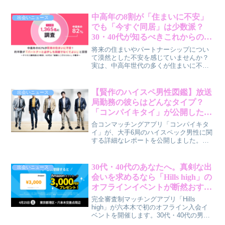
業、異業種が連携し、次世代の出会いを
切り拓く注目のイベントです。このサミ
中高年の8割が「住まいに不安」
出会いニュース
ットが、あなたの婚活の常識をきっと変
でも「今すぐ同居」は少数派？
えるでしょう。
30・40代が知るべきこれからのパ
ートナーシップの形
将来の住まいやパートナーシップについ
て漠然とした不安を感じていませんか？
実は、中高年世代の多くが住まいに不安
を抱えつつも、必ずしも同居や入籍にこ
だわらない、新しい関係性を模索してい
ることが調査で明らかになりました。
【賢作のハイスペ男性図鑑】放送
出会いニュース
30・40代の皆さんも、これからの時代に
局勤務の彼らはどんなタイプ？
合った自分らしい幸せなパートナーシッ
「コンパイキタイ」が公開したレ
プの形を一緒に考えてみませんか。
ポートを深掘り！
合コンマッチングアプリ「コンパイキタ
イ」が、大手6局のハイスペック男性に関
する詳細なレポートを公開しました。フ
ジテレビ、NHK、日本テレビ、TBS、テ
レビ東京、テレビ朝日の男性社員はどん
な特徴があるのか、賢作が30代・40代の
30代・40代のあなたへ。真剣な出
出会いニュース
男女に向けて、恋活・婚活に役立つリア
会いを求めるなら「Hills high」の
ルな情報をお届けします。
オフラインイベントが断然おすす
めな理由
完全審査制マッチングアプリ「Hills
high」が六本木で初のオフライン入会イ
ベントを開催します。30代・40代の男女
に向けて、このイベントが真剣な出会い