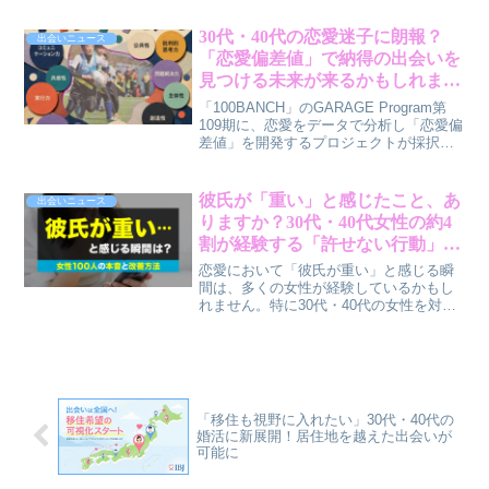
を求めるあなたにとって、なぜ魅力的な
のかを筆者・賢作が解説します。
30代・40代の恋愛迷子に朗報？
出会いニュース
「恋愛偏差値」で納得の出会いを
見つける未来が来るかもしれませ
ん
「100BANCH」のGARAGE Program第
109期に、恋愛をデータで分析し「恋愛偏
差値」を開発するプロジェクトが採択さ
れました。30代・40代の男女が抱える恋
愛の悩みに、データに基づいた新しいア
プローチが、きっと納得のいく出会いを
彼氏が「重い」と感じたこと、あ
出会いニュース
もたらす可能性について賢作が解説しま
りますか？30代・40代女性の約4
す。
割が経験する「許せない行動」
と、関係を良好に保つ秘訣
恋愛において「彼氏が重い」と感じる瞬
間は、多くの女性が経験しているかもし
れません。特に30代・40代の女性を対象
とした調査では、約4割がそのように感じ
たことがあり、最も許せない行動として
「スマホを勝手に見る」が挙げられまし
た。この記事では、なぜこれらの行動が
「重い」と感じられるのか、その背景に
ある男性心理と、お互いが心地よく過ご
「移住も視野に入れたい」30代・40代の
せる関係を築くためのヒントを、賢作の
婚活に新展開！居住地を越えた出会いが
視点からご紹介します。
可能に