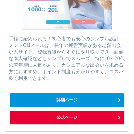
手軽に始められる！初心者でも安心のシンプル設計
ミントC!Jメールは、長年の運営実績がある老舗出会
い系サイト。登録直後からすぐにやり取りでき、面倒
な本人確認などもシンプルでスムーズ。特に10～20代
の若年層に人気があり、カジュアルな出会いを求める
方におすすめ。ポイント制度も分かりやすく、コスパ
良く利用できます。
詳細ページ
公式ページ