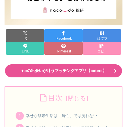
X
Facebook
はてブ
LINE
Pinterest
コピー
＋αの出会いが叶うマッチングアプリ【paters】
目次
幸せな結婚生活は「属性」では測れない