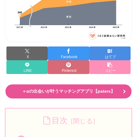
X
Facebook
はてブ
LINE
Pinterest
コピー
＋αの出会いが叶うマッチングアプリ【paters】
目次