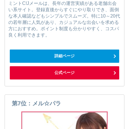
ミントC!Jメールは、長年の運営実績がある老舗出会
い系サイト。登録直後からすぐにやり取りでき、面倒
な本人確認などもシンプルでスムーズ。特に10～20代
の若年層に人気があり、カジュアルな出会いを求める
方におすすめ。ポイント制度も分かりやすく、コスパ
良く利用できます。
詳細ページ
公式ページ
第7位：メル☆パラ