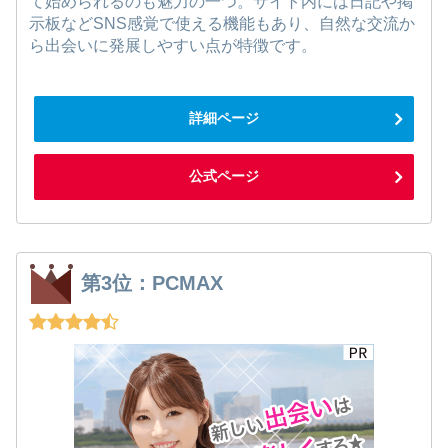
て始められるのも魅力の一つ。サイト内には日記や掲
示板などSNS感覚で使える機能もあり、自然な交流か
ら出会いに発展しやすい点が特徴です。
詳細ページ
公式ページ
第3位：PCMAX