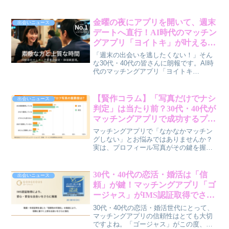
既婚者200人のリアルな声から、結婚のヒ
ントを探る調査結果が発表されました。
筆者・賢作が、この結果から見えてくる
金曜の夜にアプリを開いて、週末
出会いニュース
「結婚のリアル」を、親しみやすい視点
デートへ直行！AI時代のマッチン
で深掘りします。
グアプリ「ヨイトキ」が叶えるス
マート年齢認証の裏側
「週末の出会いを逃したくない！」そん
な30代・40代の皆さんに朗報です。AI時
代のマッチングアプリ「ヨイトキ
（Yoitoki）」が、数分で完了するスマー
ト年齢認証を実装しました。これによ
り、認証の待ち時間で週末のチャンスを
【賢作コラム】「写真だけでナシ
出会いニュース
逃すことなく、スムーズに真剣な出会い
判定」は当たり前？30代・40代が
へと進めるようになります。
マッチングアプリで成功するプロ
フィール写真の秘訣
マッチングアプリで「なかなかマッチン
グしない」とお悩みではありませんか？
実は、プロフィール写真がその鍵を握っ
ているかもしれません。恋愛マッチング
サービスが実施した6,981名を対象とした
意識調査から、30代・40代の男女が知っ
30代・40代の恋活・婚活は「信
出会いニュース
ておくべき「選ばれる写真」と「避けら
頼」が鍵！マッチングアプリ「ゴ
れる写真」のリアルな実態を、賢作が男
ージャス」がIMS認証取得でさら
性目線で解説します。加工のしすぎや清
に安心に？賢作が解説
潔感のなさなど、意外なNGポイントを理
30代・40代の恋活・婚活世代にとって、
解して、素敵な出会いを掴むヒントを見
マッチングアプリの信頼性はとても大切
つけましょう。
ですよね。「ゴージャス」がこの度、第