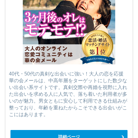
40代・50代の真剣な出会いに強い！大人の恋を応援
華の会メールは、中高年層をターゲットにした数少な
い出会い系サイトです。真剣交際や再婚を視野に入れ
た出会いを求める人に人気で、落ち着いた利用者が多
いのが魅力。男女ともに安心して利用できる仕組みが
整っており、年齢を重ねたからこそできる出会いがこ
こにはあります。
詳細ページ