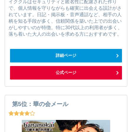
イククルはセキュリティと匿名性に配慮された作り
で、個人情報を守りながらも確実に出会える設計がさ
れています。日記・掲示板・音声通話など、相手の人
柄を知る手段が多く、信頼関係を築いた上での出会い
がしやすいのが特徴。特に30代以上の利用者が多く、
落ち着いた大人の出会いを求める方におすすめです。
詳細ページ
公式ページ
第5位：華の会メール