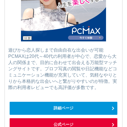
遊びから恋人探しまで自由自在な出会いが可能
PCMAXは20代～40代の利用者が中心で、恋愛から大
人の関係まで、目的に合わせて出会える万能型マッチ
ングサイトです。プロフ写真の閲覧や日記機能などコ
ミュニケーション機能が充実していて、気軽なやりと
りから本格的な出会いへと繋がりやすいのが特徴。実
際の利用者レビューでも高評価が多数です。
詳細ページ
公式ページ