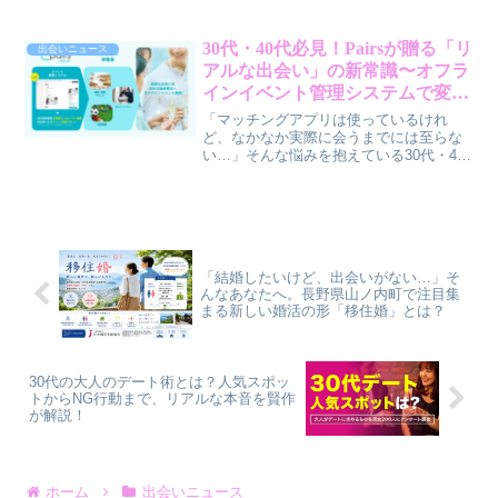
三者機関から「IMS認証マーク」を取得
したことで、より安心して理想のお相手
探しができるようになったようです。そ
30代・40代必見！Pairsが贈る「リ
出会いニュース
の詳細を賢作が解説します。
アルな出会い」の新常識〜オフラ
インイベント管理システムで変わ
る恋活・婚活〜
「マッチングアプリは使っているけれ
ど、なかなか実際に会うまでには至らな
い…」そんな悩みを抱えている30代・40
代のあなたへ。恋活・婚活マッチングア
プリ「Pairs（ペアーズ）」が、オフライ
ンイベント管理システムをパートナー事
業者向けに提供開始しました。これによ
り、オンラインの出会いに新たな選択肢
が加わり、より安心・安全なリアルな出
「結婚したいけど、出会いがない…」そ
会いの機会が拡大することが期待されま
んなあなたへ。長野県山ノ内町で注目集
す。この記事では、この新しいシステム
まる新しい婚活の形「移住婚」とは？
がどのように私たちの恋活・婚活に影響
を与えるのか、賢作が男性目線で解説し
ます。
30代の大人のデート術とは？人気スポッ
トからNG行動まで、リアルな本音を賢作
が解説！
ホーム
出会いニュース