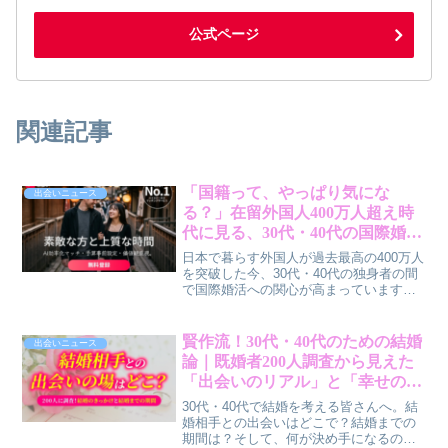
公式ページ
関連記事
「国籍って、やっぱり気にな
出会いニュース
る？」在留外国人400万人超え時
代に見る、30代・40代の国際婚活
のリアル
日本で暮らす外国人が過去最高の400万人
を突破した今、30代・40代の独身者の間
で国際婚活への関心が高まっています。
国籍にこだわらない出会いを求める人が
過半数を超え、AI翻訳機能を備えたマッ
チングサービスも登場。国際結婚は、も
賢作流！30代・40代のための結婚
出会いニュース
はや特別なことではないのかもしれませ
論｜既婚者200人調査から見えた
ん。
「出会いのリアル」と「幸せの秘
訣」
30代・40代で結婚を考える皆さんへ。結
婚相手との出会いはどこで？結婚までの
期間は？そして、何が決め手になるの？