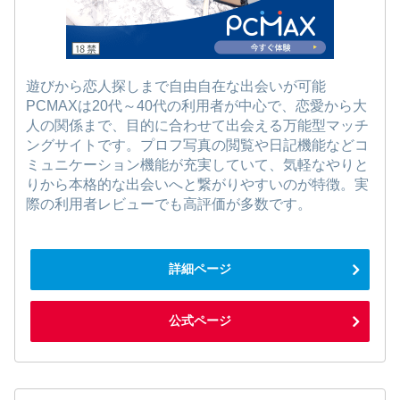
遊びから恋人探しまで自由自在な出会いが可能
PCMAXは20代～40代の利用者が中心で、恋愛から大
人の関係まで、目的に合わせて出会える万能型マッチ
ングサイトです。プロフ写真の閲覧や日記機能などコ
ミュニケーション機能が充実していて、気軽なやりと
りから本格的な出会いへと繋がりやすいのが特徴。実
際の利用者レビューでも高評価が多数です。
詳細ページ
公式ページ