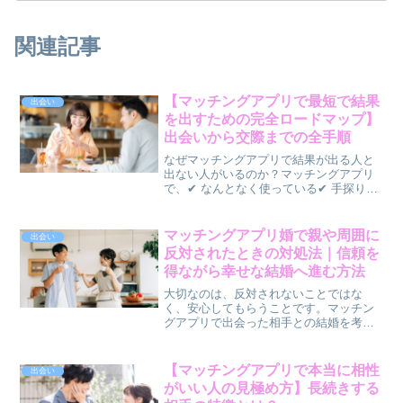
関連記事
【マッチングアプリで最短で結果
出会い
を出すための完全ロードマップ】
出会いから交際までの全手順
なぜマッチングアプリで結果が出る人と
出ない人がいるのか？マッチングアプリ
で、✔ なんとなく使っている✔ 手探りで
やっている✔ 頑張っているのに結果が出
ないそんな状態になっていませんか？実
は、👉 結果が出ない人ほど「流れ」を理
マッチングアプリ婚で親や周囲に
出会い
解していませんマ...
反対されたときの対処法｜信頼を
得ながら幸せな結婚へ進む方法
大切なのは、反対されないことではな
く、安心してもらうことです。マッチン
グアプリで出会った相手との結婚を考え
たとき、親や友人、親戚から「本当に大
丈夫なの？」「出会い方が少し心配…」
と言われ、不安になった経験はありませ
【マッチングアプリで本当に相性
出会い
んか。現在ではマッチングア...
がいい人の見極め方】長続きする