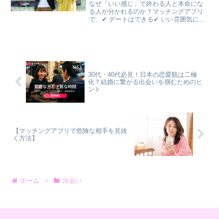
なぜ「いい感じ」で終わる人と本命にな
る人が分かれるのか？マッチングアプリ
で、✔ デートはできる✔ いい雰囲気にな
る✔ でも付き合うまではいかないそんな
経験はありませんか？一方で、✔ 出会っ
てすぐ関係が深まる✔ 自然と恋人になる
✔ 長く大切に...
30代・40代必見！日本の恋愛観は二極
化？結婚に繋がる出会いを掴むためのヒ
ント
【マッチングアプリで危険な相手を見抜
く方法】
ホーム
出会い