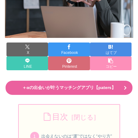
X
Facebook
はてブ
LINE
Pinterest
コピー
＋αの出会いが叶うマッチングアプリ【paters】
目次
出会えないのは“運”ではなく“やり方”