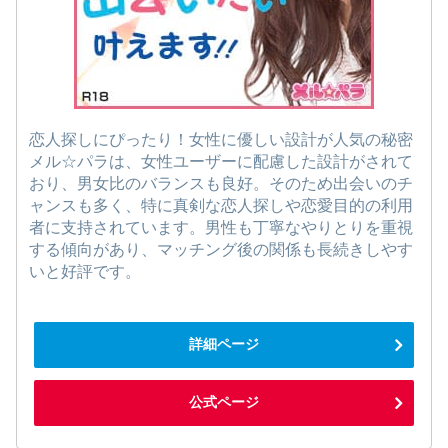
恋人探しにぴったり！女性に優しい設計が人気の秘密
メル☆パラは、女性ユーザーに配慮した設計がされて
おり、男女比のバランスも良好。そのため出会いのチ
ャンスも多く、特に真剣な恋人探しや恋愛目的の利用
者に支持されています。男性も丁寧なやりとりを重視
する傾向があり、マッチング後の関係も長続きしやす
いと好評です。
詳細ページ
公式ページ