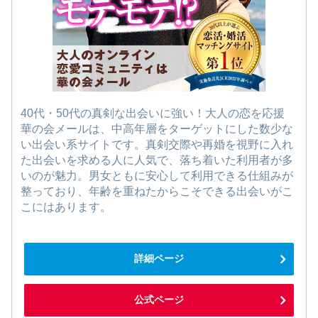
40代・50代の真剣な出会いに強い！大人の恋を応援
華の会メールは、中高年層をターゲットにした数少な
い出会い系サイトです。真剣交際や再婚を視野に入れ
た出会いを求める人に人気で、落ち着いた利用者が多
いのが魅力。男女ともに安心して利用できる仕組みが
整っており、年齢を重ねたからこそできる出会いがこ
こにはあります。
詳細ページ
公式ページ