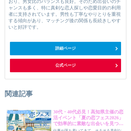
おり、男女比のバランスも良好。そのため出会いのチ
ャンスも多く、特に真剣な恋人探しや恋愛目的の利用
者に支持されています。男性も丁寧なやりとりを重視
する傾向があり、マッチング後の関係も長続きしやす
いと好評です。
詳細ページ
公式ページ
関連記事
30代・40代必見！高知県主催の恋
出会いニュース
活イベント「夏の恋フェス2026」
で効率的に素敵な出会いを見つけ
る方法
仕事が落ち着いてきて、そろそろ真剣な