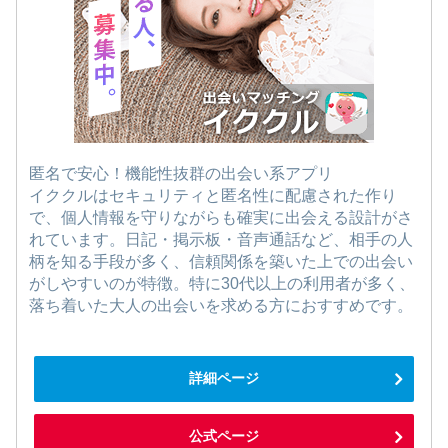
匿名で安心！機能性抜群の出会い系アプリ
イククルはセキュリティと匿名性に配慮された作り
で、個人情報を守りながらも確実に出会える設計がさ
れています。日記・掲示板・音声通話など、相手の人
柄を知る手段が多く、信頼関係を築いた上での出会い
がしやすいのが特徴。特に30代以上の利用者が多く、
落ち着いた大人の出会いを求める方におすすめです。
詳細ページ
公式ページ