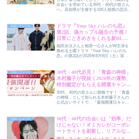
出会いを求めている30代・40代の皆さん
へ。高知県が主催する100人規模の恋活イ
ベント「夏の恋フェス2026 in 高知新港」
が2026年8月30日に開催されます。この
記事では、このイベントがいかに効率的
ドラマ『Your Sky ハレのち恋』
出会いニュース
で安心感のある出会いの場となり得る
第2話、偽カップル誕生の予感！
か、その理由を賢作の視点から解説しま
日常にときめきをくれる新BLド
す。
ラマの魅力
福田歩汰さんと相原一心さんがW主演を
務める土曜ドラマ『Your Sky ハレのち
恋』の第2話が2026年8月8日（土）深夜
25時30分より放送されます。偽カップル
から始まるドキドキの恋愛劇の魅力に迫
ります。
30代・40代必見！「青森の神様」
出会いニュース
木村藤子が視抜く2026年の運勢、
特別鑑定がもらえる開運キャンペ
ーンは試す価値あり？
30代、40代の皆さんに朗報です！「青森
の神様」として知られる木村藤子さんの
公式占いサイトで、『最強開運日キャン
ペーン』が開催中です。このキャンペー
ンでは、あなたの幸運を引き寄せる期間
限定の特別鑑定がプレゼントされます。
30代・40代の出会いは「効率」だ
出会いニュース
賢作が、このキャンペーンがなぜ今試す
けじゃない！オミカレがコーポレ
べきなのかを本音で解説します。
ートサイトを刷新し、リアルな
「トキメキ」を追求する理由
婚活・マッチングイベントの「オミカ