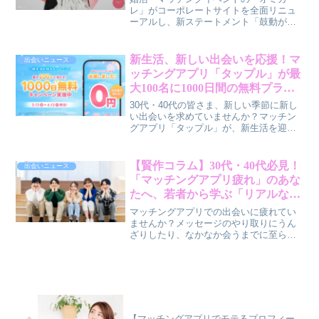
レ」がコーポレートサイトを全面リニュ
ーアルし、新ステートメント「鼓動が早
まる。その理由をつくる。」を発表しま
した。効率重視の現代において、なぜ
今、リアルな「心の動き」を大切にする
新生活、新しい出会いを応援！マ
出会いニュース
のか？30代・40代の男女が抱える出会い
ッチングアプリ「タップル」が最
の悩みと、オミカレが描く新しい未来に
大100名に1000日間の無料プラン
ついて、賢作が本音で解説します。
をプレゼントするキャンペーンを
30代・40代の皆さま、新しい季節に新し
実施
い出会いを求めていませんか？マッチン
グアプリ「タップル」が、新生活を迎え
る方々を応援する特別なキャンペーンを
実施します。最大100名に1000日間のシ
ンプルプランが当たるこの機会に、理想
【賢作コラム】30代・40代必見！
出会いニュース
のパートナーとの出会いを見つけてみま
「マッチングアプリ疲れ」のあな
せんか。
たへ、若者から学ぶ「リアルな出
会い」の再発見
マッチングアプリでの出会いに疲れてい
ませんか？メッセージのやり取りにうん
ざりしたり、なかなか会うまでに至らな
かったり…。実は今、学生や20代の間で
「合コン」が再注目されているのをご存
知でしょうか。30代・40代の私たちにも
通じる、リアルな出会いの価値を賢作が
解説します。
【マッチングアプリでモテるプロフィー