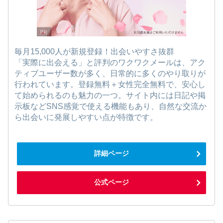
毎月15,000人が新規登録！出会いやすさ抜群
「実際に出会える」と評判のワクワクメールは、アク
ティブユーザー数が多く、日常的に多くのやり取りが
行われています。登録無料＋女性完全無料で、安心し
て始められるのも魅力の一つ。サイト内には日記や掲
示板などSNS感覚で使える機能もあり、自然な交流か
ら出会いに発展しやすい点が特徴です。
詳細ページ
公式ページ