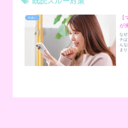
既読スルー対策
【
出会い
が
なぜ
チは
んな
まり