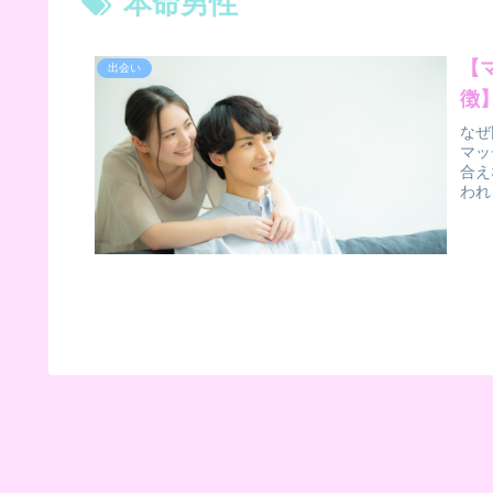
本命男性
【
出会い
徴
なぜ
マッ
合え
われ