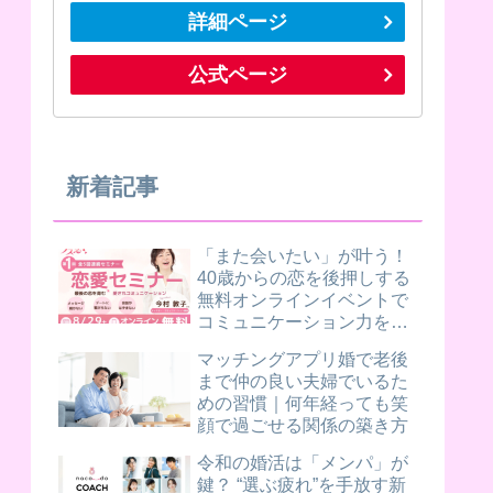
詳細ページ
公式ページ
新着記事
「また会いたい」が叶う！
40歳からの恋を後押しする
無料オンラインイベントで
コミュニケーション力を磨
きませんか？
マッチングアプリ婚で老後
まで仲の良い夫婦でいるた
めの習慣｜何年経っても笑
顔で過ごせる関係の築き方
令和の婚活は「メンパ」が
鍵？ “選ぶ疲れ”を手放す新