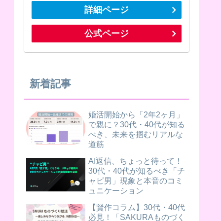
詳細ページ
公式ページ
新着記事
婚活開始から「2年2ヶ月」
で親に？30代・40代が知る
べき、未来を掴むリアルな
道筋
AI返信、ちょっと待って！
30代・40代が知るべき「チ
ャピ男」現象と本音のコミ
ュニケーション
【賢作コラム】30代・40代
必見！「SAKURAものづく