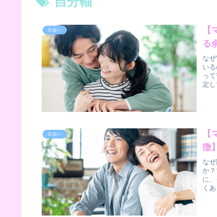
自分軸
【
出会い
る
なぜ
いる
って
定し
【
出会い
徴
なぜ
か？
に、
くあ