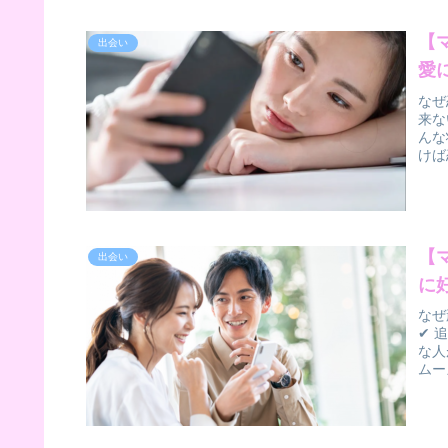
【
出会い
愛
なぜ
来な
んな
けば
【
出会い
に
なぜ
✔ 
な人
ムー