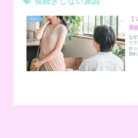
長続きしない原因
【
出会い
長
なぜ
リで
かっ
別れ