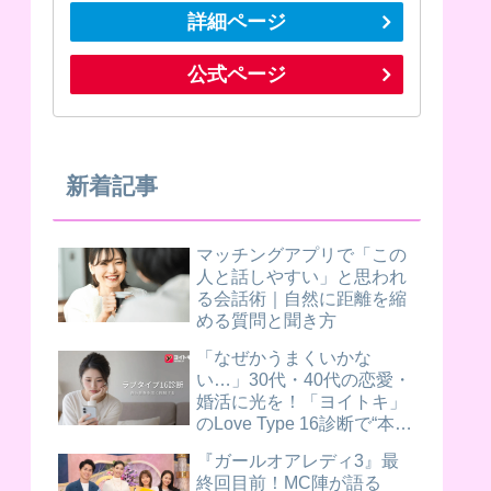
詳細ページ
公式ページ
新着記事
マッチングアプリで「この
人と話しやすい」と思われ
る会話術｜自然に距離を縮
める質問と聞き方
「なぜかうまくいかな
い…」30代・40代の恋愛・
婚活に光を！「ヨイトキ」
のLove Type 16診断で“本当
に合う相手”が見つかるヒン
『ガールオアレディ3』最
ト
終回目前！MC陣が語る