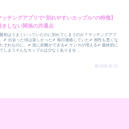
マッチングアプリで“別れやすいカップル”の特徴】
続きしない関係の共通点
最初はうまくいっていたのに別れてしまうのか？マッチングアプ
、✔ 出会った頃は楽しかった✔ 毎日連絡していた✔ 相性も悪くな
たそれなのに、✔ 急に距離ができる✔ ケンカが増える✔ 最終的に
てしまうそんなカップルは少なくありませ...
2026.05.23