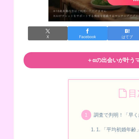
X
Facebook
はてブ
＋αの出会いが叶うマ
目
調査で判明！「早く
1. 「平均初婚年