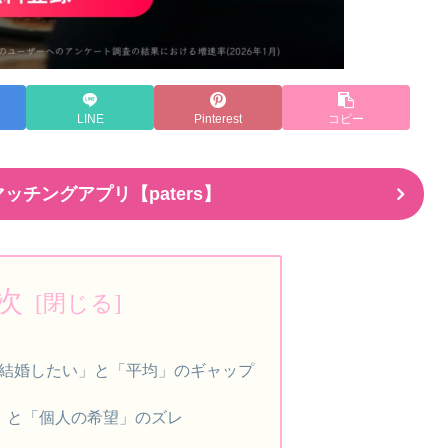
LINE
Pinterest
コピー
ッチングアプリ【paters】
次
結婚したい」と「平均」のギャップ
齢」と「個人の希望」のズレ