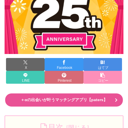
X
Facebook
はてブ
LINE
Pinterest
コピー
＋αの出会いが叶うマッチングアプリ【paters】
目次