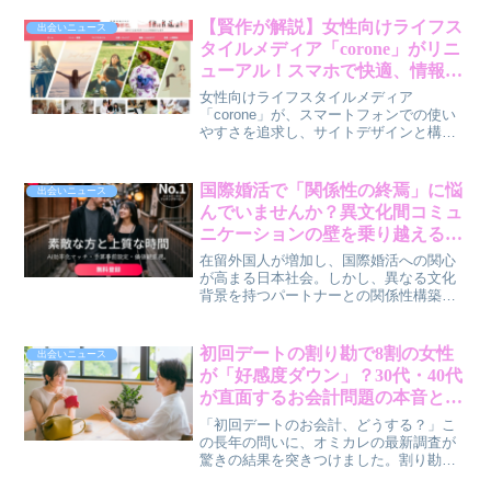
をもたらすのでしょうか。出会いの数、
質の高いノウハウ、そして心強いカウン
【賢作が解説】女性向けライフス
出会いニュース
セラーによるZWEIのサポートと合わせ
タイルメディア「corone」がリニ
て、賢作が魅力をお伝えします。
ューアル！スマホで快適、情報収
集がもっと楽しくなる予感
女性向けライフスタイルメディア
「corone」が、スマートフォンでの使い
やすさを追求し、サイトデザインと構成
を大幅にリニューアルしました。暮ら
し・美容・健康など、30代・40代の女性
の日常に役立つ情報が、より見やすく、
国際婚活で「関係性の終焉」に悩
出会いニュース
分かりやすくなったポイントを賢作が解
んでいませんか？異文化間コミュ
説します。
ニケーションの壁を乗り越える方
法【賢作コラム】
在留外国人が増加し、国際婚活への関心
が高まる日本社会。しかし、異なる文化
背景を持つパートナーとの関係性構築に
は、言語や習慣、価値観の違いといった
新たな課題が立ちはだかります。特に、
関係が終わる際のコミュニケーションは
初回デートの割り勘で8割の女性
出会いニュース
難しく、「疎遠行動」に走ってしまうケ
が「好感度ダウン」？30代・40代
ースも少なくありません。この記事で
が直面するお会計問題の本音と解
は、国際婚活におけるコミュニケーショ
決策
ンの課題を深掘りし、円滑な関係構築を
「初回デートのお会計、どうする？」こ
支援する具体的な解決策を提案します。
の長年の問いに、オミカレの最新調査が
驚きの結果を突きつけました。割り勘提
案で8割の女性が好感度を下げ、男性も不