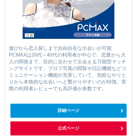
遊びから恋人探しまで自由自在な出会いが可能
PCMAXは20代～40代の利用者が中心で、恋愛から大
人の関係まで、目的に合わせて出会える万能型マッチ
ングサイトです。プロフ写真の閲覧や日記機能などコ
ミュニケーション機能が充実していて、気軽なやりと
りから本格的な出会いへと繋がりやすいのが特徴。実
際の利用者レビューでも高評価が多数です。
詳細ページ
公式ページ