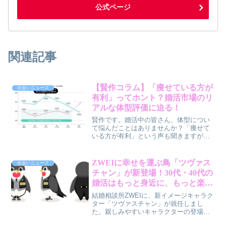
公式ページ
関連記事
【賢作コラム】「痩せている方が
出会いニュース
有利」ってホント？婚活市場のリ
アルな体型評価に迫る！
賢作です。婚活中の皆さん、体型につい
て悩んだことはありませんか？「痩せて
いる方が有利」という声も聞きますが、
実際の婚活市場ではどうなのでしょう
か。今回は、女性3.2万人の婚活データか
ら見えてきた「体型と成婚率」の意外な
ZWEIに幸せを運ぶ鳥「ツヴァス
出会いニュース
真実について、賢作が本音で解説しま
チャン」が新登場！30代・40代の
す。
婚活はもっと身近に、もっと楽し
くなる？
結婚相談所ZWEIに、新イメージキャラク
ター「ツヴァスチャン」が就任しまし
た。親しみやすいキャラクターの登場
は、30代・40代の婚活にどのような変化