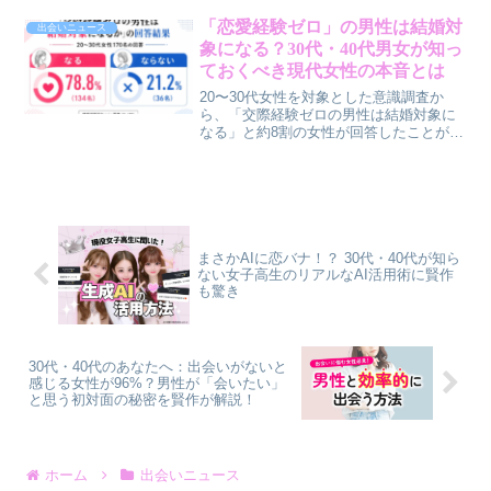
満を抱えながら奢っている現実。このギ
ャップを埋めるための本音と、賢作が提
「恋愛経験ゼロ」の男性は結婚対
出会いニュース
案するスマートな解決策をお届けしま
象になる？30代・40代男女が知っ
す。
ておくべき現代女性の本音とは
20〜30代女性を対象とした意識調査か
ら、「交際経験ゼロの男性は結婚対象に
なる」と約8割の女性が回答したことが分
かりました。浮気リスクの低さや誠実さ
が評価される一方で、日常のリード力や
コミュニケーションスキルが懸念点とし
て挙げられています。結婚相談所Presia
の調査結果を基に、恋愛経験の少ない男
性が結婚相手として選ばれるためのポイ
ントを、賢作が男性目線で解説します。
まさかAIに恋バナ！？ 30代・40代が知ら
ない女子高生のリアルなAI活用術に賢作
も驚き
30代・40代のあなたへ：出会いがないと
感じる女性が96%？男性が「会いたい」
と思う初対面の秘密を賢作が解説！
ホーム
出会いニュース