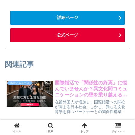
詳細ページ
公式ページ
関連記事
国際婚活で「関係性の終焉」に悩
出会いニュース
んでいませんか？異文化間コミュ
ニケーションの壁を乗り越える方
法【賢作コラム】
在留外国人が増加し、国際婚活への関心
が高まる日本社会。しかし、異なる文化
背景を持つパートナーとの関係性構築に
は、言語や習慣、価値観の違いといった
新たな課題が立ちはだかります。特に、
関係が終わる際のコミュニケーションは
「この人と飲んだら楽しそう」か
出会いニュース
難しく、「疎遠行動」に走ってしまうケ
ホーム
検索
トップ
サイドバー
ら始まる新しい出会い！マッチン