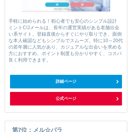
手軽に始められる！初心者でも安心のシンプル設計
ミントC!Jメールは、長年の運営実績がある老舗出会
い系サイト。登録直後からすぐにやり取りでき、面倒
な本人確認などもシンプルでスムーズ。特に10～20代
の若年層に人気があり、カジュアルな出会いを求める
方におすすめ。ポイント制度も分かりやすく、コスパ
良く利用できます。
詳細ページ
公式ページ
第7位：メル☆パラ