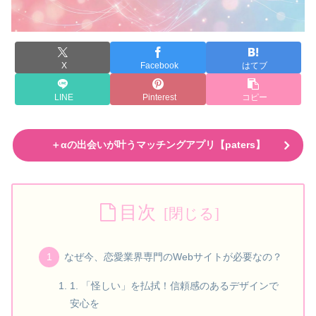
X
Facebook
はてブ
LINE
Pinterest
コピー
＋αの出会いが叶うマッチングアプリ【paters】
目次
なぜ今、恋愛業界専門のWebサイトが必要なの？
1. 「怪しい」を払拭！信頼感のあるデザインで
安心を