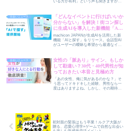
いる方が有利」という声も聞きますが、
実際の婚活市場ではどうなのでしょう
か。今回は、女性3.2万人の婚活データか
ら見えてきた「体型と成婚率」の意外な
「どんなイベントに行けばいいか
出会いニュース
真実について、賢作が本音で解説しま
分からない」を解決！街コン探し
す。
に生成AIを導入した新機能「AI
と探す」が登場
machicon JAPANが生成AIを活用した新
機能「AIと探す」をリリース。会話型AI
がユーザーの曖昧な希望から最適なイベ
ントを提案し、イベント選びの悩みを解
決します。
女性の「脈あり」サイン、もしか
出会いニュース
して勘違い？30代・40代男性が知
っておきたい本音と見極め方
「あの女性、俺に気があるのかな？」そ
う思ってドキドキした経験、男性なら一
度はありますよね。しかし、その期待、
もしかしたら勘違いかもしれません。今
回は、成人女性100人へのアンケート調査
から、女性が好きな男性に見せる行動
と、一方で「脈あり」と誤解されやすい
行動のリアルな本音を探ります。賢作
（男性）の視点から、30代・40代男性が
本当に知るべき「脈ありサイン」の見極
初対面の緊張はもう卒業！ルクア大阪が
め方をご紹介します。
贈る、恋愛心理学×ゲームで自然な出会い
を楽しむ新感覚恋活イベント