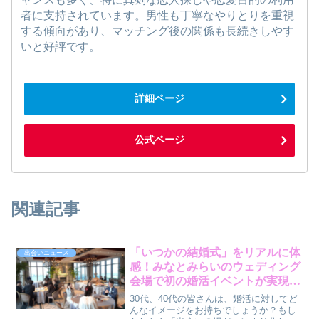
者に支持されています。男性も丁寧なやりとりを重視
する傾向があり、マッチング後の関係も長続きしやす
いと好評です。
詳細ページ
公式ページ
関連記事
「いつかの結婚式」をリアルに体
出会いニュース
感！みなとみらいのウェディング
会場で初の婚活イベントが実現し
た特別な出会い
30代、40代の皆さんは、婚活に対してど
んなイメージをお持ちでしょうか？もし