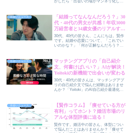
かしたら「出会いの場がマンネリ化して
いる」「なかなか将来を具体的に描けな
い」といった悩みを抱えているかもしれ
ませんね。でも、安心してください。今
「結婚ってなんなんだろう？」30
出会いニュース
回、横浜の美しい夜景を望む結婚式場で
代・40代の男女が共感！年収3000
開催された婚活イベントは、そんな皆さ
万経営者と34歳女優のリアルすぎ
んの常識をきっと覆す、特別な体験を提
る婚活バトルから見えた“結婚の
供してくれたようです。単なる出会いだ
30代、40代の皆さん、こんにちは。賢作
けでなく、「いつかこんな場所で結婚式
条件”とは？【ABEMA『ガール
です。結婚や恋愛について、「これでい
を挙げたい」という未来をリアルに想像
いのかな？」「何が正解なんだろう？」
オアレディ3』#6】
できる、そんな画期的なイベントを、
と悩むこと、ありますよね。特に年齢を
私、賢作が詳しくご紹介します。
重ねると、仕事やライフスタイル、過去
の経験など、考えるべきことが増えてき
マッチングアプリの「自己紹介
出会いニュース
て、なかなか前に進めないと感じる方も
文、何書けばいい？」AIが解決！
少なくないのではないでしょうか。今回
Yoitokiの新機能で出会いが変わる
注目したいのは、ABEMAの人気婚活リア
リティーショー『ガールオアレディ3』の
30代・40代の皆さんは、マッチングアプ
最新回。年収3000万円の経営者と34歳の
リの自己紹介文で悩んだ経験はありませ
女優のデートから、結婚に本当に必要な
んか？「Yoitoki」のAI自己紹介最適化機
条件や、お互いを理解し合うことの重要
能が、その壁を乗り越える手助けをして
性が見えてきました。
くれます。魅力的なプロフィールで、素
敵な出会いを掴む一歩を踏み出しましょ
【賢作コラム】「痩せている方が
出会いニュース
う。
有利」ってホント？婚活市場のリ
アルな体型評価に迫る！
賢作です。婚活中の皆さん、体型につい
て悩んだことはありませんか？「痩せて