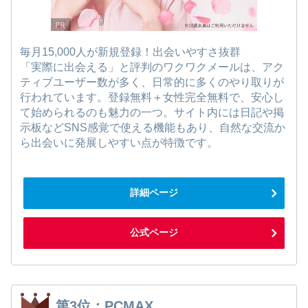
毎月15,000人が新規登録！出会いやすさ抜群
「実際に出会える」と評判のワクワクメールは、アク
ティブユーザー数が多く、日常的に多くのやり取りが
行われています。登録無料＋女性完全無料で、安心し
て始められるのも魅力の一つ。サイト内には日記や掲
示板などSNS感覚で使える機能もあり、自然な交流か
ら出会いに発展しやすい点が特徴です。
詳細ページ
公式ページ
第3位：PCMAX