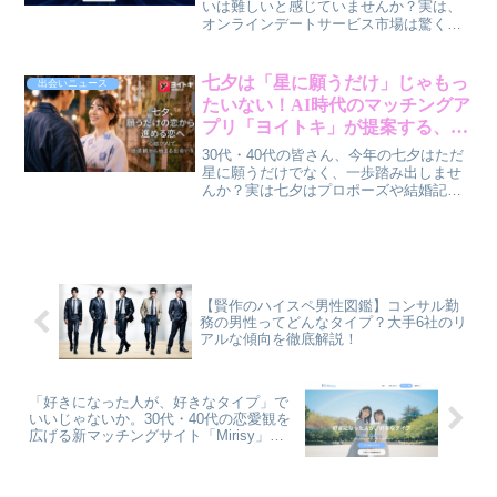
いは難しいと感じていませんか？実は、
オンラインデートサービス市場は驚くほ
ど進化し、あなたのライフスタイルに合
わせた出会いをサポートしてくれます。
この記事では、賢作が最新の市場動向と
七夕は「星に願うだけ」じゃもっ
出会いニュース
賢い活用法を解説します。
たいない！AI時代のマッチングア
プリ「ヨイトキ」が提案する、恋
を進める新しい過ごし方【賢作コ
30代・40代の皆さん、今年の七夕はただ
ラム】
星に願うだけでなく、一歩踏み出しませ
んか？実は七夕はプロポーズや結婚記念
日として注目され始めています。AIマッ
チングアプリ「ヨイトキ」が実施する
「理想の七夕デート」投票企画を賢作が
解説し、恋愛を「進める日」に変えるヒ
ントをお届けします。
【賢作のハイスペ男性図鑑】コンサル勤
務の男性ってどんなタイプ？大手6社のリ
アルな傾向を徹底解説！
「好きになった人が、好きなタイプ」で
いいじゃないか。30代・40代の恋愛観を
広げる新マッチングサイト「Mirisy」の
魅力