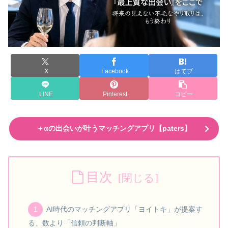
X
Facebook
はてブ
LINE
Pinterest
コピー
＋αの出会いが叶うマッチングアプリ【paters】
目次
AI時代のマッチングアプリ「ヨイトキ」が提案す
る、数より「信頼の判断軸」