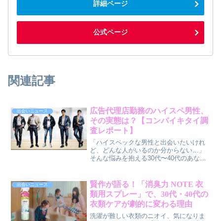
詳細ページ
公式ページ
関連記事
広告代理店勤務のハイスペ男性、
出会いニュース
その実態は？【コンパイキタイ調
査レポート】
「ハイスペックな男性と出会いたいけれ
ど、どんな人がいるのか分からない…」
そんな悩みを抱える30代〜40代のあなた
へ。合コンマッチングアプリ「コンパイ
キタイ」が、大手広告代理店6社に勤務す
る男性社員のリアルな特徴をまとめた
賢作が語る！「消臭力 NOTE 衣
出会いニュース
「ハイスペ男性レポート 2026年版 広告
類用スプレー」で、30代・40代の
代理店編」を公開しました。この記事で
衣類ケアが劇的に変わる理由
は、各社の男性社員の個性や働き方、恋
愛傾向まで、賢作が本音で解説します。
洗濯が難しい衣類のニオイ、気になりま