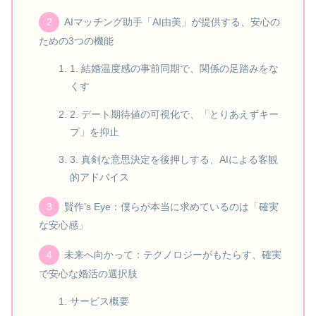
AIマッチング助手「AI由美」が提供する、安心の
ための3つの機能
1. 結婚温度感の事前同期で、関係の足踏みをな
くす
2. デート期待値の可視化で、「とりあえずキー
プ」を抑止
3. 真剣な意思決定を後押しする、AIによる客観
的アドバイス
賢作’s Eye：僕らが本当に求めているのは「確実
な安心感」
未来へ向かって：テクノロジーがもたらす、確実
で安心な婚活の選択肢
サービス概要