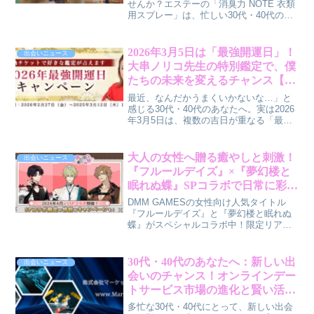
せんか？エステーの「消臭力 NOTE 衣類
用スプレー」は、忙しい30代・40代の毎
日をサポートするドライタイプの衣類用
消臭スプレーです。その魅力と、ABEMA
人気番組とのタイアップCMについて、賢
2026年3月5日は「最強開運日」！
出会いニュース
作が男性目線で解説します。
大串ノリコ先生の特別鑑定で、僕
たちの未来を変えるチャンス【賢
作コラム】
最近、なんだかうまくいかないな…」と
感じる30代・40代のあなたへ。実は2026
年3月5日は、複数の吉日が重なる「最強
開運日」なんです。この特別な日に、人
気占い師・大串ノリコ先生の公式サイト
で始まるキャンペーンを活用して、運気
大人の女性へ贈る癒やしと刺激！
出会いニュース
の波に乗る方法を、筆者・賢作が男性目
『フルールデイズ』×『夢幻楼と
線で解説します。新しい一歩を踏み出す
眠れぬ蝶』SPコラボで日常に彩り
きっかけにしてみませんか？
を
DMM GAMESの女性向け人気タイトル
『フルールデイズ』と『夢幻楼と眠れぬ
蝶』がスペシャルコラボ中！限定リアル
グッズが手に入る交換所や、ガチャチケ
ットがもらえるリポストキャンペーンな
ど、大人の女性が日々の疲れを癒やし、
30代・40代のあなたへ：新しい出
出会いニュース
ときめきを感じられる特別な企画が満載
会いのチャンス！オンラインデー
です。今回は、このコラボの魅力につい
トサービス市場の進化と賢い活用
て、賢作が深掘りしていきます。
法
多忙な30代・40代にとって、新しい出会