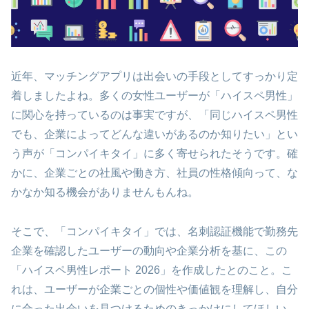
近年、マッチングアプリは出会いの手段としてすっかり定
着しましたよね。多くの女性ユーザーが「ハイスペ男性」
に関心を持っているのは事実ですが、「同じハイスペ男性
でも、企業によってどんな違いがあるのか知りたい」とい
う声が「コンパイキタイ」に多く寄せられたそうです。確
かに、企業ごとの社風や働き方、社員の性格傾向って、な
かなか知る機会がありませんもんね。
そこで、「コンパイキタイ」では、名刺認証機能で勤務先
企業を確認したユーザーの動向や企業分析を基に、この
「ハイスペ男性レポート 2026」を作成したとのこと。こ
れは、ユーザーが企業ごとの個性や価値観を理解し、自分
に合った出会いを見つけるためのきっかけにしてほしい、