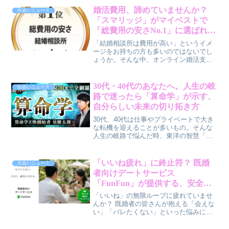
が、あなたの星座に合わせたアプリ選び
婚活費用、諦めていませんか？
出会いニュース
のヒントを提案します。
「スマリッジ」がマイベストで
「総費用の安さNo.1」に選ばれた
理由と賢作の視点
「結婚相談所は費用が高い」というイメ
ージをお持ちの方も多いのではないでし
ょうか。そんな中、オンライン婚活支援
サービス「スマリッジ」が商品比較サー
ビス「マイベスト」の検証で「結婚相談
所 総費用の安さ No.1」に選出されまし
30代・40代のあなたへ。人生の岐
出会いニュース
た。この記事では、なぜスマリッジが選
路で迷ったら「算命学」が示す、
ばれたのか、その理由と、30代・40代の
自分らしい未来の切り拓き方
婚活世代に賢作が伝えたい本音を交えて
ご紹介します。
30代、40代は仕事やプライベートで大き
な転機を迎えることが多いもの。そんな
人生の岐路で悩んだ時、東洋の智慧「算
命学」があなたの羅針盤になるかもしれ
ません。算命学Z塾創始者・星健太郎氏の
超実践的なWEBコンテンツが「本格占い
「いいね疲れ」に終止符？ 既婚
出会いニュース
｜みのり」で提供開始され、自分らしい
者向けデートサービス
未来を切り拓くヒントを得られると注目
「FunFun」が提供する、安全で
されています。
確実な出会いの新常識
「いいね」の無限ループに疲れていませ
んか？ 既婚者の皆さんが抱える「会えな
い」「バレたくない」といった悩みに寄
り添う、新しいデートサービス
「FunFun」が誕生しました。賢作がその