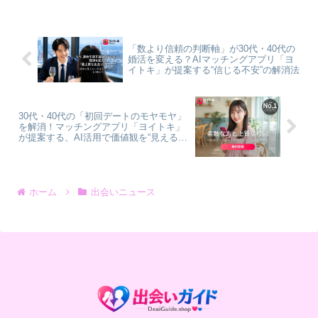
魅力と、安心して出会いを楽しむための
秘訣を深掘りします。
「数より信頼の判断軸」が30代・40代の
婚活を変える？AIマッチングアプリ「ヨ
イトキ」が提案する“信じる不安”の解消法
30代・40代の「初回デートのモヤモヤ」
を解消！マッチングアプリ「ヨイトキ」
が提案する、AI活用で価値観を“見える
化”する新しい出会い方
ホーム
出会いニュース