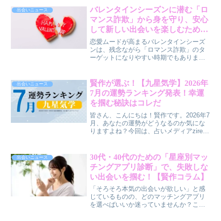
バレンタインシーズンに潜む「ロ
出会いニュース
マンス詐欺」から身を守り、安心
して新しい出会いを楽しむための
ヒント
恋愛ムードが高まるバレンタインシーズ
ンは、残念ながら「ロマンス詐欺」のタ
ーゲットになりやすい時期でもありま
す。素敵な出会いを求める気持ちを大切
にしつつ、巧妙な詐欺から自分を守るた
めの具体的な対策と心構えを、親しみや
賢作が選ぶ！【九星気学】2026年
出会いニュース
すい言葉でご紹介します。
7月の運勢ランキング発表！幸運
を掴む秘訣はコレだ
皆さん、こんにちは！賢作です。2026年7
月、あなたの運勢がどうなるのか気にな
りますよね？今回は、占いメディアzired
が発表した九星気学による7月の運勢ラン
キングから、特に注目すべき上位3位と、
それぞれの星が幸運を掴むためのヒント
30代・40代のための「星座別マッ
出会いニュース
を僕なりに解説していきます。日々の生
チングアプリ診断」で、失敗しな
活でちょっとした変化を感じているあな
い出会いを掴む！【賢作コラム】
たも、ぜひ参考にしてみてくださいね。
「そろそろ本気の出会いが欲しい」と感
じているものの、どのマッチングアプリ
を選べばいいか迷っていませんか？この
記事では、数々の恋愛相談と成就事例を
見てきた占い師のオーバーチュア先生