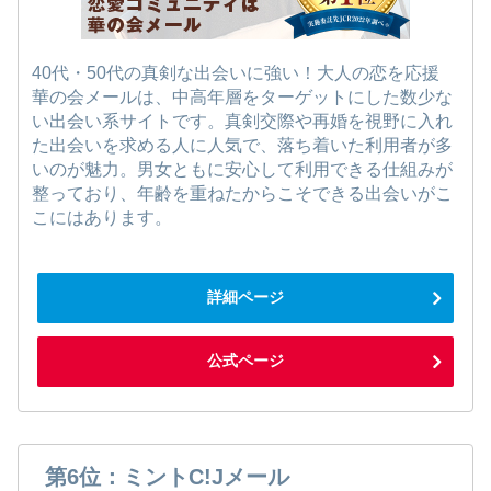
40代・50代の真剣な出会いに強い！大人の恋を応援
華の会メールは、中高年層をターゲットにした数少な
い出会い系サイトです。真剣交際や再婚を視野に入れ
た出会いを求める人に人気で、落ち着いた利用者が多
いのが魅力。男女ともに安心して利用できる仕組みが
整っており、年齢を重ねたからこそできる出会いがこ
こにはあります。
詳細ページ
公式ページ
第6位：ミントC!Jメール