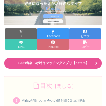
X
Facebook
はてブ
LINE
Pinterest
コピー
＋αの出会いが叶うマッチングアプリ【paters】
目次
Mirisyが新しい出会いの扉を開く3つの理由