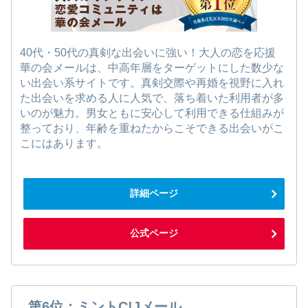
40代・50代の真剣な出会いに強い！大人の恋を応援
華の会メールは、中高年層をターゲットにした数少な
い出会い系サイトです。真剣交際や再婚を視野に入れ
た出会いを求める人に人気で、落ち着いた利用者が多
いのが魅力。男女ともに安心して利用できる仕組みが
整っており、年齢を重ねたからこそできる出会いがこ
こにはあります。
詳細ページ
公式ページ
第6位：ミントC!Jメール