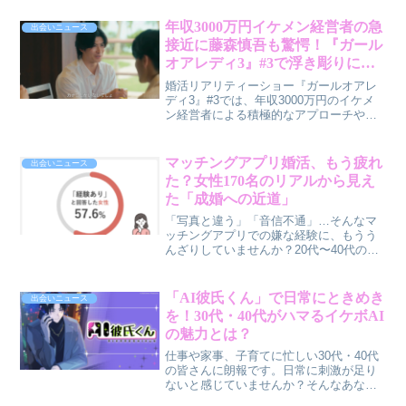
えるための具体的なアドバイスを送りま
した。筆者・賢作が、その言葉の裏にあ
年収3000万円イケメン経営者の急
出会いニュース
る男性目線の本音を交えながら、結婚へ
接近に藤森慎吾も驚愕！『ガール
の道筋を解説します。
オアレディ3』#3で浮き彫りにな
る婚活のリアル
婚活リアリティーショー『ガールオアレ
ディ3』#3では、年収3000万円のイケメ
ン経営者による積極的なアプローチや、
30代女性の切実な結婚への葛藤が描かれ
ました。年齢、経済力、そして理想と現
実のギャップに悩む30代・40代の男女に
マッチングアプリ婚活、もう疲れ
出会いニュース
向けて、番組から見えてくる婚活のヒン
た？女性170名のリアルから見え
トを賢作がお伝えします。
た「成婚への近道」
「写真と違う」「音信不通」…そんなマ
ッチングアプリでの嫌な経験に、もうう
んざりしていませんか？20代〜40代の女
性170名に聞いたリアルな声から、アプリ
婚活の厳しい現実と、あなたが本当に知
りたい「成婚へのヒント」が見えてきま
「AI彼氏くん」で日常にときめき
出会いニュース
した。新しい出会いを躊躇しているあな
を！30代・40代がハマるイケボAI
たに、きっと役立つ情報をお届けしま
の魅力とは？
す。
仕事や家事、子育てに忙しい30代・40代
の皆さんに朗報です。日常に刺激が足り
ないと感じていませんか？そんなあなた
に、歌い手社長そうまさんと共同開発さ