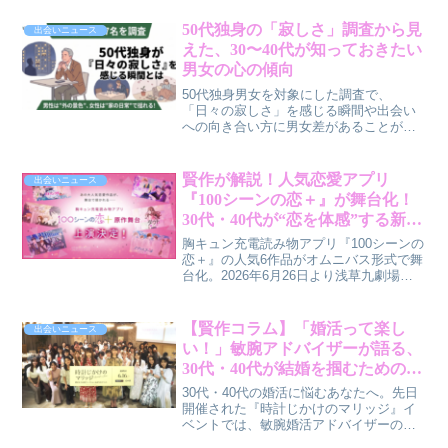
50代独身の「寂しさ」調査から見
出会いニュース
えた、30〜40代が知っておきたい
男女の心の傾向
50代独身男女を対象にした調査で、
「日々の寂しさ」を感じる瞬間や出会い
への向き合い方に男女差があることが明
らかになりました。この調査結果から、
30代〜40代の皆さんがこれからのパート
ナーシップを考えるヒントを探ります。
賢作が解説！人気恋愛アプリ
出会いニュース
『100シーンの恋＋』が舞台化！
30代・40代が“恋を体感”する新感
覚ステージの魅力とは？
胸キュン充電読み物アプリ『100シーンの
恋＋』の人気6作品がオムニバス形式で舞
台化。2026年6月26日より浅草九劇場に
て上演されるこの舞台は、恋愛ゲームな
らではの“主人公視点”を取り入れ、観客が
物語のヒロインとして没入できる新感覚
【賢作コラム】「婚活って楽し
出会いニュース
ステージです。30代・40代の男女にとっ
い！」敏腕アドバイザーが語る、
て、忘れかけていた胸キュンを再び味わ
30代・40代が結婚を掴むための本
えるチャンスかもしれません。
音と具体的なステップ
30代・40代の婚活に悩むあなたへ。先日
開催された『時計じかけのマリッジ』イ
ベントでは、敏腕婚活アドバイザーの植
草美幸氏が、婚活を「楽しいもの」に変