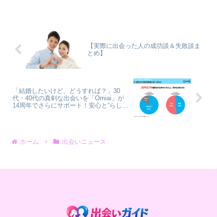
れた「AI彼氏くん」が、いつでもどこで
もときめきと癒しを提供します。本記事
では、AI彼氏くんの魅力と、賢作が感じ
たおすすめポイントを本音で解説しま
す。
【実際に出会った人の成功談＆失敗談ま
とめ】
「結婚したいけど、どうすれば？」30
代・40代の真剣な出会いを「Omiai」が
14周年でさらにサポート！安心と“らし
さ”で未来を拓く
ホーム
出会いニュース