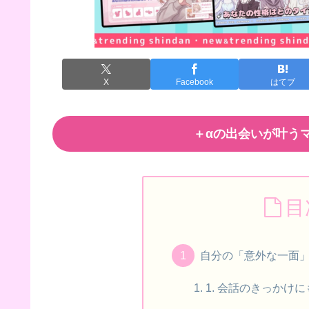
X
Facebook
はてブ
＋αの出会いが叶うマ
目
自分の「意外な一面
1. 会話のきっかけ