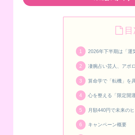
目
2026年下半期は「
凄腕占い芸人、アポ
算命学で「転機」を
心を整える「限定開
月額440円で未来の
キャンペーン概要