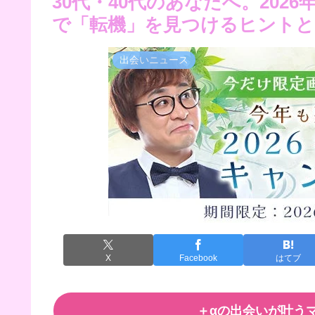
30代・40代のあなたへ。20
で「転機」を見つけるヒントと
出会いニュース
X
Facebook
はてブ
＋αの出会いが叶うマ