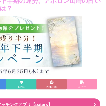
26年下半期の運勢、アポロン山崎の占い
は？
LINE
Pinterest
コピー
ッチングアプリ【paters】