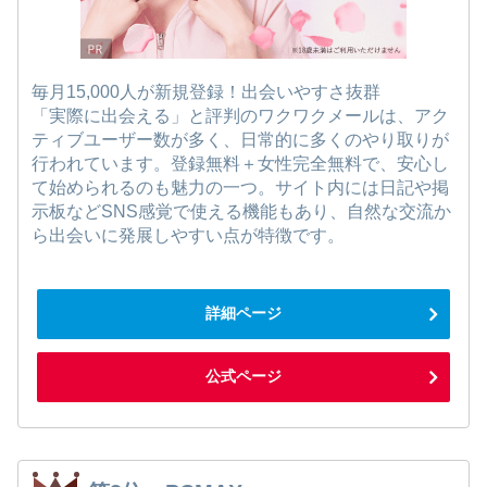
毎月15,000人が新規登録！出会いやすさ抜群
「実際に出会える」と評判のワクワクメールは、アク
ティブユーザー数が多く、日常的に多くのやり取りが
行われています。登録無料＋女性完全無料で、安心し
て始められるのも魅力の一つ。サイト内には日記や掲
示板などSNS感覚で使える機能もあり、自然な交流か
ら出会いに発展しやすい点が特徴です。
詳細ページ
公式ページ