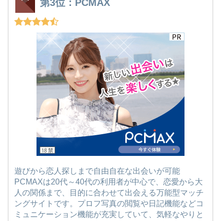
第3位：PCMAX
遊びから恋人探しまで自由自在な出会いが可能
PCMAXは20代～40代の利用者が中心で、恋愛から大
人の関係まで、目的に合わせて出会える万能型マッチ
ングサイトです。プロフ写真の閲覧や日記機能などコ
ミュニケーション機能が充実していて、気軽なやりと