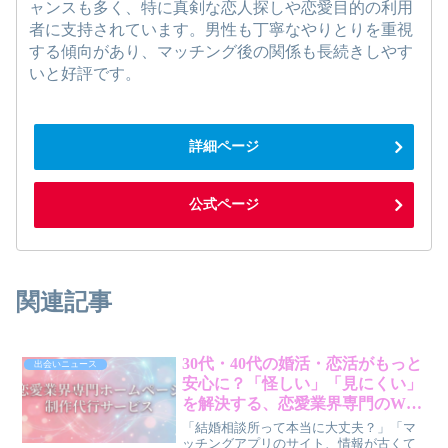
ャンスも多く、特に真剣な恋人探しや恋愛目的の利用
者に支持されています。男性も丁寧なやりとりを重視
する傾向があり、マッチング後の関係も長続きしやす
いと好評です。
詳細ページ
公式ページ
関連記事
30代・40代の婚活・恋活がもっと
出会いニュース
安心に？「怪しい」「見にくい」
を解決する、恋愛業界専門のWeb
制作サービスが登場
「結婚相談所って本当に大丈夫？」「マ
ッチングアプリのサイト、情報が古くて