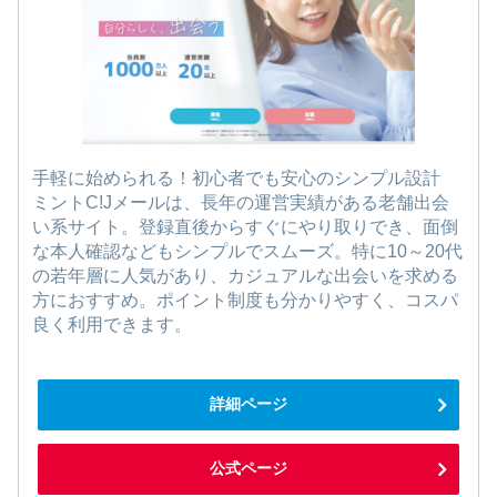
手軽に始められる！初心者でも安心のシンプル設計
ミントC!Jメールは、長年の運営実績がある老舗出会
い系サイト。登録直後からすぐにやり取りでき、面倒
な本人確認などもシンプルでスムーズ。特に10～20代
の若年層に人気があり、カジュアルな出会いを求める
方におすすめ。ポイント制度も分かりやすく、コスパ
良く利用できます。
詳細ページ
公式ページ