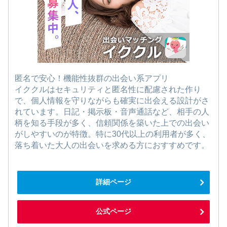
匿名で安心！機能性抜群の出会い系アプリ
イククルはセキュリティと匿名性に配慮された作り
で、個人情報を守りながらも確実に出会える設計がさ
れています。日記・掲示板・音声通話など、相手の人
柄を知る手段が多く、信頼関係を築いた上での出会い
がしやすいのが特徴。特に30代以上の利用者が多く、
落ち着いた大人の出会いを求める方におすすめです。
詳細ページ
公式ページ