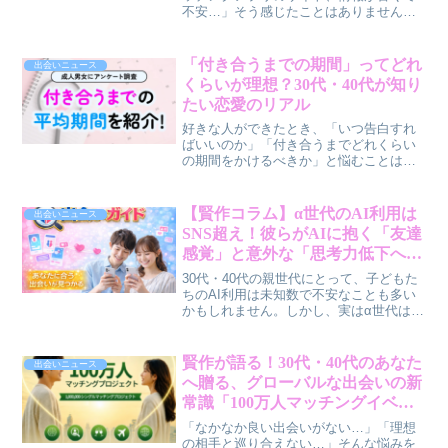
不安…」そう感じたことはありません
か？30代・40代の婚活・恋活にまつわる
サイトへの不安や不満を解消するかもし
れない、恋愛業界に特化した新しいホー
「付き合うまでの期間」ってどれ
出会いニュース
ムページ制作サービスが始まりました。
くらいが理想？30代・40代が知り
このサービスが、私たちの出会い探しを
たい恋愛のリアル
どう変えるのか、本音で解説します。
好きな人ができたとき、「いつ告白すれ
ばいいのか」「付き合うまでどれくらい
の期間をかけるべきか」と悩むことはあ
りませんか？今回は、交際経験のある成
人男女200人を対象としたアンケート調査
から、付き合うまでのリアルな期間や、
【賢作コラム】α世代のAI利用は
出会いニュース
関係の進展における悩み、そして「この
SNS超え！彼らがAIに抱く「友達
人と付き合いたい」と感じるきっかけに
感覚」と意外な「思考力低下への
ついて、30代・40代の皆さんに向けた本
不安」とは？
音寄りのコラムとしてお届けします。
30代・40代の親世代にとって、子どもた
ちのAI利用は未知数で不安なことも多い
かもしれません。しかし、実はα世代はAI
を単なるツールではなく「友達」のよう
に感じ、一方で「思考力低下」への強い
不安も抱えていることが最新調査で明ら
賢作が語る！30代・40代のあなた
出会いニュース
かになりました。彼らのAIとの新しい関
へ贈る、グローバルな出会いの新
わり方と、その背景にあるリアルな心理
常識「100万人マッチングイベン
を、賢作が深掘りします。
ト」の魅力
「なかなか良い出会いがない…」「理想
の相手と巡り合えない…」そんな悩みを