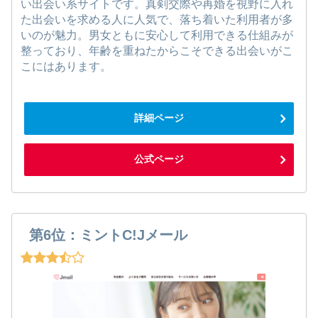
い出会い系サイトです。真剣交際や再婚を視野に入れ
た出会いを求める人に人気で、落ち着いた利用者が多
いのが魅力。男女ともに安心して利用できる仕組みが
整っており、年齢を重ねたからこそできる出会いがこ
こにはあります。
詳細ページ
公式ページ
第6位：ミントC!Jメール