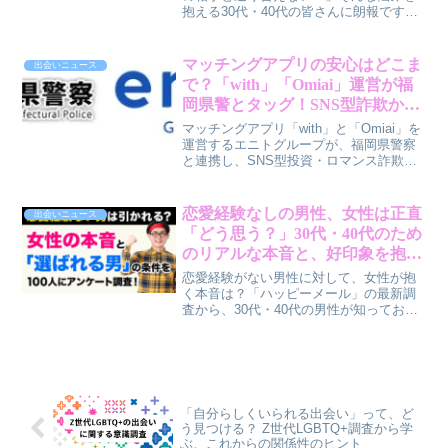
抱える30代・40代の皆さんに朗報です。
世界中の日本人シングルを対象とした
「100万人マッチングイベント」が開催さ
れます。従来の婚活とは一線を画す、こ
マッチングアプリの安心はどこま
出会いニュース
のイベントの魅力を賢作が本音で解説し
で？「with」「Omiai」運営が福
ます。
岡県警とタッグ！SNS型詐欺から
身を守るための徹底対策とは
マッチングアプリ「with」と「Omiai」を
運営するエニトグループが、福岡県警察
と連携し、SNS型投資・ロマンス詐欺対
策の啓発活動を開始しました。全国で8例
目となるこの取り組みから、私たちが安
心して出会いを見つけるための具体的な
恋愛経験なしの男性、女性は正直
出会いニュース
対策と、その裏側にある運営会社の努力
「どう思う？」30代・40代のため
を、賢作が深掘りして解説します。
のリアルな本音と、好印象を抱か
れるためのヒント【賢作コラム】
恋愛経験がない男性に対して、女性が抱
く本音は？「ハッピーメール」の最新調
査から、30代・40代の男性が知っておき
たい女性のリアルな声と、恋愛に前向き
になるための具体的なヒントを、男性目
線で解説します。
「自分らしくいられる出会い」って、ど
う見つける？ Z世代LGBTQ+調査から学
ぶ、これからの関係性のヒント