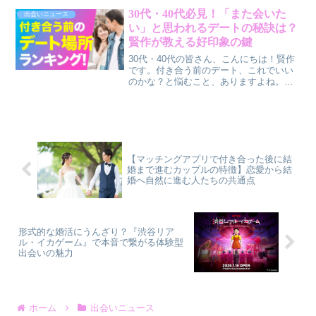
SUMMER GARDEN PARTY」を開催しま
30代・40代必見！「また会いた
出会いニュース
す。心地よい初夏の庭園で、リラックス
い」と思われるデートの秘訣は？
して自然な出会いを育むチャンスです
賢作が教える好印象の鍵
よ。
30代・40代の皆さん、こんにちは！賢作
です。付き合う前のデート、これでいい
のかな？と悩むこと、ありますよね。実
は最近の調査で、理想のデート場所や好
印象のポイントが明らかになりました。
今回の記事では、この調査結果から、皆
さんが次のデートで「また会いたい！」
と思われるためのヒントを僕なりに解説
していきます。
【マッチングアプリで付き合った後に結
婚まで進むカップルの特徴】恋愛から結
婚へ自然に進む人たちの共通点
形式的な婚活にうんざり？『渋谷リア
ル・イカゲーム』で本音で繋がる体験型
出会いの魅力
ホーム
出会いニュース