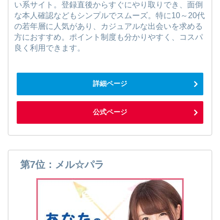
い系サイト。登録直後からすぐにやり取りでき、面倒
な本人確認などもシンプルでスムーズ。特に10～20代
の若年層に人気があり、カジュアルな出会いを求める
方におすすめ。ポイント制度も分かりやすく、コスパ
良く利用できます。
詳細ページ
公式ページ
第7位：メル☆パラ