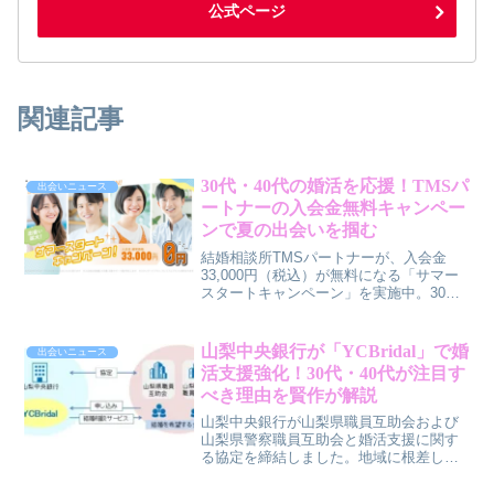
公式ページ
関連記事
30代・40代の婚活を応援！TMSパ
出会いニュース
ートナーの入会金無料キャンペー
ンで夏の出会いを掴む
結婚相談所TMSパートナーが、入会金
33,000円（税込）が無料になる「サマー
スタートキャンペーン」を実施中。30
代・40代の皆さんの婚活の悩みに寄り添
い、賢作がその魅力を解説します。
山梨中央銀行が「YCBridal」で婚
出会いニュース
活支援強化！30代・40代が注目す
べき理由を賢作が解説
山梨中央銀行が山梨県職員互助会および
山梨県警察職員互助会と婚活支援に関す
る協定を締結しました。地域に根差した
結婚相談サービス「YCBridal」を通じ
て、結婚を希望する30代・40代の皆さん