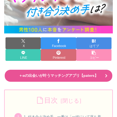
X
Facebook
はてブ
LINE
Pinterest
コピー
＋αの出会いが叶うマッチングアプリ【paters】
目次
1. 付き合う決め手、一番は「一緒にいて落ち着