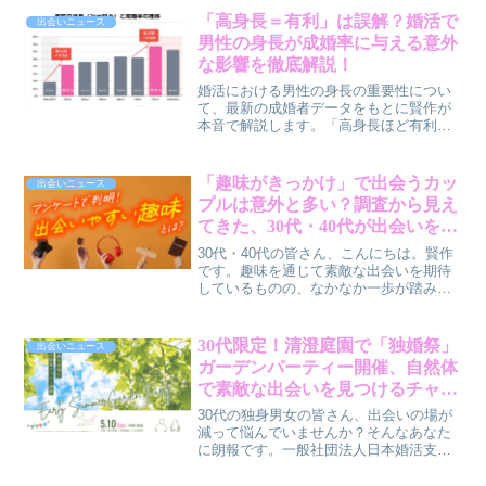
に新たな出会いの機会を提供するこの取
「高身長＝有利」は誤解？婚活で
出会いニュース
り組みについて、賢作が解説します。
男性の身長が成婚率に与える意外
な影響を徹底解説！
婚活における男性の身長の重要性につい
て、最新の成婚者データをもとに賢作が
本音で解説します。「高身長ほど有利」
という常識が覆される、驚きのデータと
は？30代・40代の男女必見の、リアルな
婚活トレンドを探ります。
「趣味がきっかけ」で出会うカッ
出会いニュース
プルは意外と多い？調査から見え
てきた、30代・40代が出会いを広
げるヒント
30代・40代の皆さん、こんにちは。賢作
です。趣味を通じて素敵な出会いを期待
しているものの、なかなか一歩が踏み出
せない方もいらっしゃるのではないでし
ょうか。実は、成人男女を対象とした調
査で、約半数の方が趣味を通じて異性と
30代限定！清澄庭園で「独婚祭」
出会いニュース
出会った経験があることが明らかになり
ガーデンパーティー開催、自然体
ました。この記事では、どんな趣味が出
で素敵な出会いを見つけるチャン
会いにつながりやすいのか、その具体的
ス
な条件とあわせて深掘りしていきます。
30代の独身男女の皆さん、出会いの場が
減って悩んでいませんか？そんなあなた
に朗報です。一般社団法人日本婚活支援
協会が、清澄庭園で30代限定の特別なガ
ーデンパーティー「独婚祭2026 EARLY