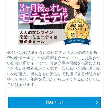
40代・50代の真剣な出会いに強い！大人の恋を応援
華の会メールは、中高年層をターゲットにした数少な
い出会い系サイトです。真剣交際や再婚を視野に入れ
た出会いを求める人に人気で、落ち着いた利用者が多
いのが魅力。男女ともに安心して利用できる仕組みが
整っており、年齢を重ねたからこそできる出会いがこ
こにはあります。
詳細ページ