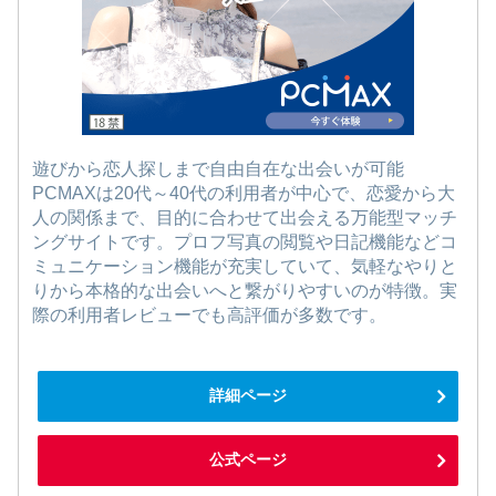
遊びから恋人探しまで自由自在な出会いが可能
PCMAXは20代～40代の利用者が中心で、恋愛から大
人の関係まで、目的に合わせて出会える万能型マッチ
ングサイトです。プロフ写真の閲覧や日記機能などコ
ミュニケーション機能が充実していて、気軽なやりと
りから本格的な出会いへと繋がりやすいのが特徴。実
際の利用者レビューでも高評価が多数です。
詳細ページ
公式ページ