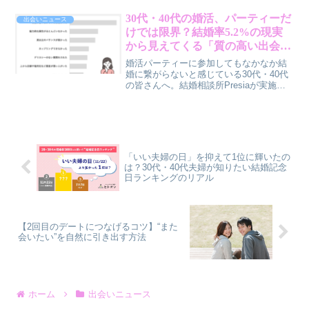
円（税込）が無料になる「春の出会い応
援キャンペーン」を実施します。賢作
30代・40代の婚活、パーティーだ
出会いニュース
が、なぜ今TMSパートナーが注目される
けでは限界？結婚率5.2%の現実
べきか、その魅力を本音で解説します。
から見えてくる「質の高い出会
い」の重要性
婚活パーティーに参加してもなかなか結
婚に繋がらないと感じている30代・40代
の皆さんへ。結婚相談所Presiaが実施し
た調査で、婚活パーティーの結婚率はわ
ずか5.2%という厳しい現実が明らかにな
りました。この記事では、なぜ多くの人
がパーティーでの出会いに限界を感じ、
結婚相談所へと目を向けているのか、そ
の理由と具体的な不満について深掘りし
「いい夫婦の日」を抑えて1位に輝いたの
ます。
は？30代・40代夫婦が知りたい結婚記念
日ランキングのリアル
【2回目のデートにつなげるコツ】“また
会いたい”を自然に引き出す方法
ホーム
出会いニュース