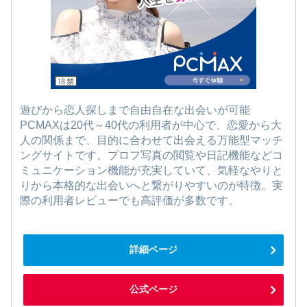
遊びから恋人探しまで自由自在な出会いが可能
PCMAXは20代～40代の利用者が中心で、恋愛から大
人の関係まで、目的に合わせて出会える万能型マッチ
ングサイトです。プロフ写真の閲覧や日記機能などコ
ミュニケーション機能が充実していて、気軽なやりと
りから本格的な出会いへと繋がりやすいのが特徴。実
際の利用者レビューでも高評価が多数です。
詳細ページ
公式ページ