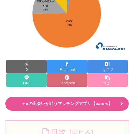
X
Facebook
はてブ
LINE
Pinterest
コピー
＋αの出会いが叶うマッチングアプリ【paters】
目次