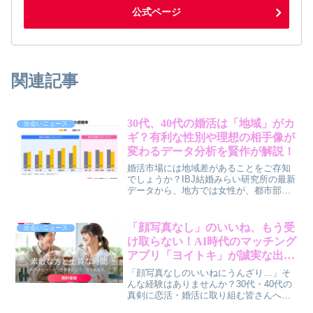
公式ページ
関連記事
30代、40代の婚活は「地域」がカ
出会いニュース
ギ？有利な性別や理想の相手像が
変わるデータ分析を賢作が解説！
婚活市場には地域差があることをご存知
でしょうか？IBJ結婚みらい研究所の最新
データから、地方では女性が、都市部で
は男性が婚活に有利になる傾向や、成婚
カップルの年齢差、そして結婚相手に求
める条件の変化について、30代・40代の
「顔写真なし」のいいね、もう受
出会いニュース
皆さんに賢作が分かりやすく解説しま
け取らない！AI時代のマッチング
す。自分の住む地域の特性を知り、賢く
アプリ「ヨイトキ」が誠実な出会
婚活を進めるヒントを見つけましょう。
いを守る新設計を導入
「顔写真なしのいいねにうんざり…」そ
んな経験はありませんか？30代・40代の
真剣に恋活・婚活に取り組む皆さんへ。
AIマッチングアプリ「ヨイトキ