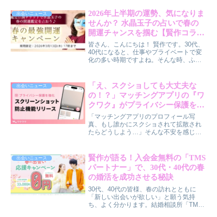
（Yoitoki）」が、プロフィール未設定ユ
ーザーからの「いいね」を自動で拒否す
2026年上半期の運勢、気になりま
出会いニュース
る革新的な機能を導入しました。この記
せんか？ 水晶玉子の占いで春の
事では、この新機能がなぜ重要なのか、
開運チャンスを掴む【賢作コラ
そしてそれが皆さんの出会いをどう変え
ム】
るのかを、筆者・賢作が本音で解説しま
皆さん、こんにちは！ 賢作です。30代、
す。
40代になると、仕事やプライベートで変
化の多い時期ですよね。そんな時、ふと
自分の運勢が気になったりしませんか？
実は、この春、あなたの運勢をグッと引
き上げるチャンスがあるんです。今回
「え、スクショしても大丈夫な
出会いニュース
は、有名占い師・水晶玉子さんの公式占
の！？」マッチングアプリの『ワ
いサイト「エレメンタル占星術」で始ま
クワク』がプライバシー保護を強
った『春の最強開運キャンペーン』につ
化する新機能をiOSアプリに導
いて、賢作目線でご紹介します。
「マッチングアプリのプロフィール写
入！
真、もし誰かにスクショされて拡散され
たらどうしよう…」そんな不安を感じた
ことはありませんか？恋愛マッチングサ
ービス「ワクワク」のiOSアプリに、スク
リーンショットや画面収録時にプロフィ
賢作が語る！入会金無料の「TMS
出会いニュース
ール写真に自動でぼかしをかける「スク
パートナー」で、30代・40代の春
リーンショット防止機能」が導入されま
の婚活を成功させる秘訣
した。これで、もっと安心して出会いを
楽しめるようになりますね。
30代、40代の皆様、春の訪れとともに
「新しい出会いが欲しい」と願う気持
ち、よく分かります。結婚相談所「TMS
パートナー」が、この春、入会金33,000