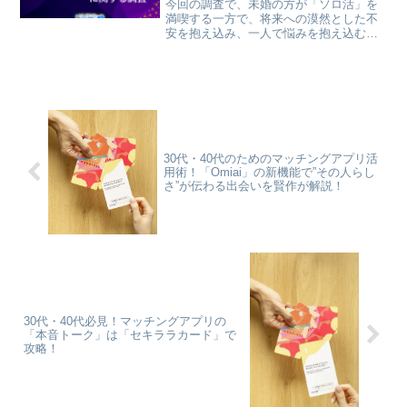
今回の調査で、未婚の方が「ソロ活」を
満喫する一方で、将来への漠然とした不
安を抱え込み、一人で悩みを抱え込む傾
向があることが分かりました。しかし、
一人で抱え込む必要はありません。多様
な相談先やサポートを活用し、前向きに
未来をデザインするヒントをお届けしま
す。
30代・40代のためのマッチングアプリ活
用術！「Omiai」の新機能で”その人らし
さ”が伝わる出会いを賢作が解説！
30代・40代必見！マッチングアプリの
「本音トーク」は「セキララカード」で
攻略！