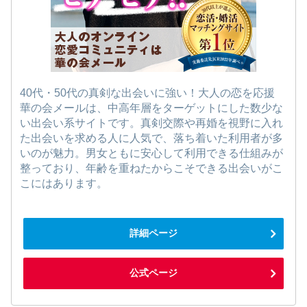
40代・50代の真剣な出会いに強い！大人の恋を応援
華の会メールは、中高年層をターゲットにした数少な
い出会い系サイトです。真剣交際や再婚を視野に入れ
た出会いを求める人に人気で、落ち着いた利用者が多
いのが魅力。男女ともに安心して利用できる仕組みが
整っており、年齢を重ねたからこそできる出会いがこ
こにはあります。
詳細ページ
公式ページ