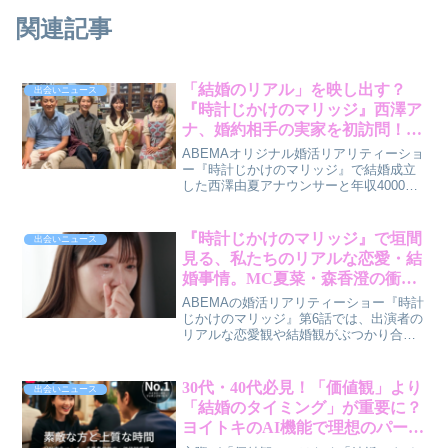
関連記事
「結婚のリアル」を映し出す？
出会いニュース
『時計じかけのマリッジ』西澤ア
ナ、婚約相手の実家を初訪問！男
性目線で見る婚活リアリティーシ
ABEMAオリジナル婚活リアリティーショ
ョーの魅力とは
ー『時計じかけのマリッジ』で結婚成立
した西澤由夏アナウンサーと年収4000万
円のハイスペ経営者キョウスケさんの特
別映像が配信中です。婚約相手の実家を
初訪問する様子に密着し、家族の深い愛
『時計じかけのマリッジ』で垣間
出会いニュース
情や、これまで語られなかった衝撃の事
見る、私たちのリアルな恋愛・結
実が明かされるとのこと。なぜこの番組
婚事情。MC夏菜・森香澄の衝撃
が多くの視聴者の心をつかむのか、賢作
告白から学ぶ、失恋と向き合うヒ
が男性目線でその魅力を解説します。
ABEMAの婚活リアリティーショー『時計
ント
じかけのマリッジ』第6話では、出演者の
リアルな恋愛観や結婚観がぶつかり合い
ました。スタジオMCの夏菜さんや森香澄
さんの衝撃的な失恋経験の告白も飛び出
し、多くの共感を呼んでいます。30日間
30代・40代必見！「価値観」より
出会いニュース
のタイムリミットで結婚相手を見つける
「結婚のタイミング」が重要に？
という、まさに時計仕掛けのような婚活
ヨイトキのAI機能で理想のパート
プログラム。番組を通じて見えてくる、
ナーを見つける新常識
現代の恋愛・結婚における本音と、私た