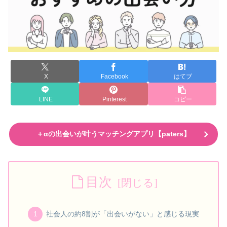
X
Facebook
はてブ
LINE
Pinterest
コピー
＋αの出会いが叶うマッチングアプリ【paters】
目次
社会人の約8割が「出会いがない」と感じる現実