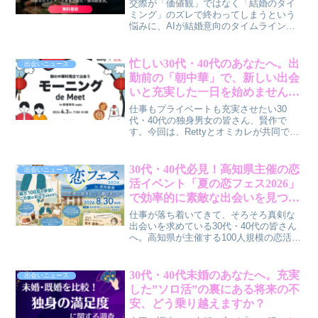
交際が「価値観」ではなく「結婚のタイ
ちがどう向き合っていくべきかについ
ミング」のズレで終わってしまうという
て、賢作が解説します。
悩みに、AIが結婚意向のタイムラインを
分析する「ヨイトキ」の新機能が光を当
てます。30代・40代の皆さんの婚活をよ
り効率的で安心なものにする、その具体
忙しい30代・40代のあなたへ。出
出会いニュース
的な方法について賢作が解説します。
勤前の「朝中華」で、新しい出会
いと充実した一日を始めません
か？
仕事もプライベートも充実させたい30
代・40代の独身男女の皆さん、賢作で
す。今回は、Rettyとオミカレが共同で開
催する、秋葉原の人気店「幸福味坊」で
の「モーニング de Meet」をご紹介しま
す。出勤前の時間を活用し、本格的な中
30代・40代必見！高知県主催の恋
出会いニュース
華朝食を楽しみながら、食の好みでつな
活イベント「夏の恋フェス2026」
がる新しい出会いを見つけるチャンス。
で効率的に素敵な出会いを見つけ
効率的で心地よい朝活婚活の魅力に迫り
る方法
ます。
仕事が落ち着いてきて、そろそろ真剣な
出会いを求めている30代・40代の皆さん
へ。高知県が主催する100人規模の恋活イ
ベント「夏の恋フェス2026 in 高知新港」
が2026年8月30日に開催されます。この
記事では、このイベントがいかに効率的
30代・40代未婚のあなたへ。充実
出会いニュース
で安心感のある出会いの場となり得る
した”ソロ活”の裏にある将来の不
か、その理由を賢作の視点から解説しま
安、どう乗り越えますか？
す。