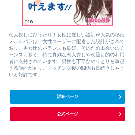
恋人探しにぴったり！女性に優しい設計が人気の秘密
メル☆パラは、女性ユーザーに配慮した設計がされて
おり、男女比のバランスも良好。そのため出会いのチ
ャンスも多く、特に真剣な恋人探しや恋愛目的の利用
者に支持されています。男性も丁寧なやりとりを重視
する傾向があり、マッチング後の関係も長続きしやす
いと好評です。
詳細ページ
公式ページ