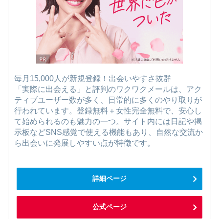
毎月15,000人が新規登録！出会いやすさ抜群
「実際に出会える」と評判のワクワクメールは、アク
ティブユーザー数が多く、日常的に多くのやり取りが
行われています。登録無料＋女性完全無料で、安心し
て始められるのも魅力の一つ。サイト内には日記や掲
示板などSNS感覚で使える機能もあり、自然な交流か
ら出会いに発展しやすい点が特徴です。
詳細ページ
公式ページ