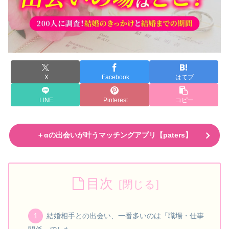
X
Facebook
はてブ
LINE
Pinterest
コピー
＋αの出会いが叶うマッチングアプリ【paters】
目次
結婚相手との出会い、一番多いのは「職場・仕事