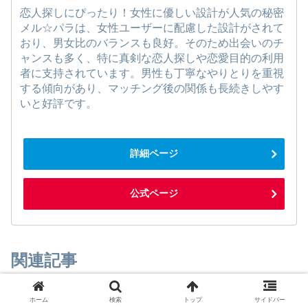
恋人探しにぴったり！女性に優しい設計が人気の秘密
メル☆パラは、女性ユーザーに配慮した設計がされて
おり、男女比のバランスも良好。そのため出会いのチ
ャンスも多く、特に真剣な恋人探しや恋愛目的の利用
者に支持されています。男性も丁寧なやりとりを重視
する傾向があり、マッチング後の関係も長続きしやす
いと好評です。
詳細ページ
公式ページ
関連記事
ホーム
検索
トップ
サイドバー
理想の出会い、もう諦めないで！
出会いニュース