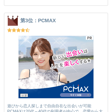
第3位：PCMAX
遊びから恋人探しまで自由自在な出会いが可能
PCMAXは20代～40代の利用者が中心で、恋愛から大