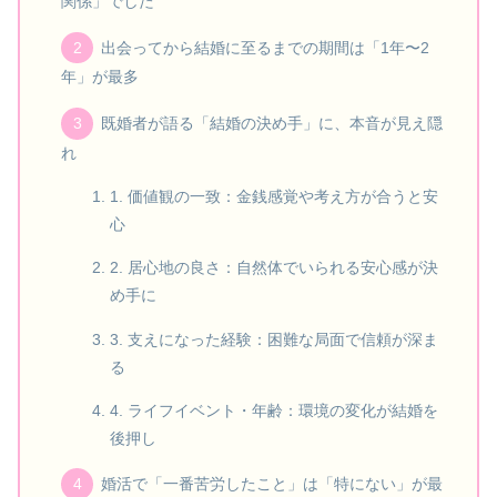
関係」でした
出会ってから結婚に至るまでの期間は「1年〜2
年」が最多
既婚者が語る「結婚の決め手」に、本音が見え隠
れ
1. 価値観の一致：金銭感覚や考え方が合うと安
心
2. 居心地の良さ：自然体でいられる安心感が決
め手に
3. 支えになった経験：困難な局面で信頼が深ま
る
4. ライフイベント・年齢：環境の変化が結婚を
後押し
婚活で「一番苦労したこと」は「特にない」が最