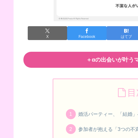
X
Facebook
はてブ
＋αの出会いが叶うマ
目
婚活パーティー、「結婚」
参加者が抱える「3つの不