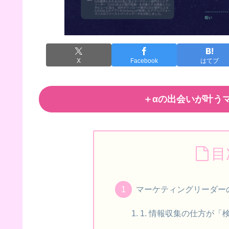
X
Facebook
はてブ
＋αの出会いが叶うマ
目
マーケティングリーダー
1. 情報収集の仕方が