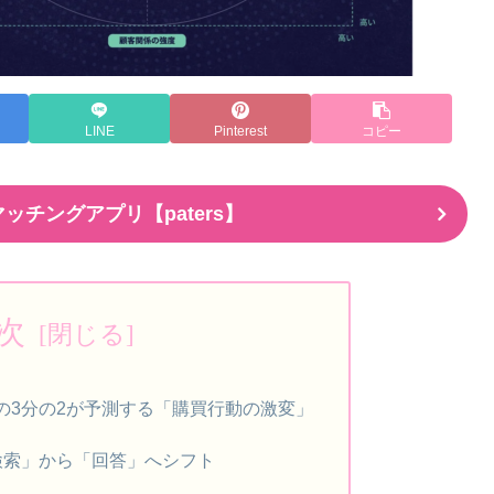
LINE
Pinterest
コピー
ッチングアプリ【paters】
次
の3分の2が予測する「購買行動の激変」
「検索」から「回答」へシフト