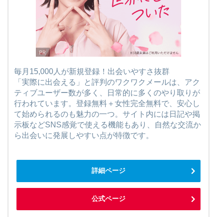
毎月15,000人が新規登録！出会いやすさ抜群
「実際に出会える」と評判のワクワクメールは、アク
ティブユーザー数が多く、日常的に多くのやり取りが
行われています。登録無料＋女性完全無料で、安心し
て始められるのも魅力の一つ。サイト内には日記や掲
示板などSNS感覚で使える機能もあり、自然な交流か
ら出会いに発展しやすい点が特徴です。
詳細ページ
公式ページ