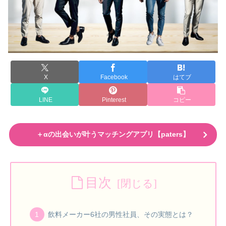
X
Facebook
はてブ
LINE
Pinterest
コピー
＋αの出会いが叶うマッチングアプリ【paters】
目次
飲料メーカー6社の男性社員、その実態とは？