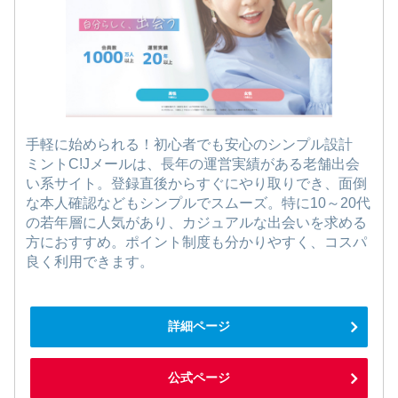
手軽に始められる！初心者でも安心のシンプル設計
ミントC!Jメールは、長年の運営実績がある老舗出会
い系サイト。登録直後からすぐにやり取りでき、面倒
な本人確認などもシンプルでスムーズ。特に10～20代
の若年層に人気があり、カジュアルな出会いを求める
方におすすめ。ポイント制度も分かりやすく、コスパ
良く利用できます。
詳細ページ
公式ページ