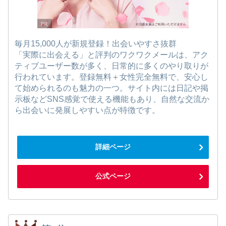
毎月15,000人が新規登録！出会いやすさ抜群
「実際に出会える」と評判のワクワクメールは、アク
ティブユーザー数が多く、日常的に多くのやり取りが
行われています。登録無料＋女性完全無料で、安心し
て始められるのも魅力の一つ。サイト内には日記や掲
示板などSNS感覚で使える機能もあり、自然な交流か
ら出会いに発展しやすい点が特徴です。
詳細ページ
公式ページ