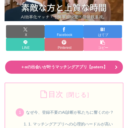
X
Facebook
はてブ
LINE
Pinterest
コピー
＋αの出会いが叶うマッチングアプリ【paters】
目次
なぜ今、登録不要のAI診断が私たちに響くのか？
1. マッチングアプリへの心理的ハードルが高い