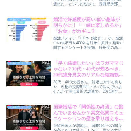
疲れた」といった悩みに、長野県伊那市
が取り組む「移住婚」が注目されていま
す。結婚相手と移住先を同時に見つける
このユニークなサービスは、伊那市で応
婚活で好感度が高い/低い趣味が
出会いニュース
募者数が100名を突破。その魅力と、新し
明らかに！「一緒に楽しめるか」
い人生の可能性について筆者・賢作が解
「お金」がカギに？
説します。
婚活メディア「LiPro（婚活）」が、婚活
中の未婚男女400名を対象に異性の趣味に
関するアンケートを実施。好感度の高い
趣味と低い趣味、その理由が明らかにな
りました。賢作が30代〜40代の男女に向
けて、この調査結果から見えてくる婚活
「早く結婚したい」はワガママじ
出会いニュース
のヒントを解説します。
ゃない？30代・40代が知るべき、
20代独身男女のリアルな結婚観と
交際期間の意識差
30代・40代の皆さん、結婚に対する焦り
や、理想の交際期間について悩んでいま
せんか？実は最近の調査で、20代後半の
独身男女の間で「早く結婚したい」とい
う本音と、平均的な初婚年齢や交際期間
との間にギャップがあることが明らかに
国際婚活で「関係性の終焉」に悩
出会いニュース
なりました。さらに、結婚までの交際期
んでいませんか？異文化間コミュ
間に対する男女の意識差も浮き彫りに。
ニケーションの壁を乗り越える方
この記事では、婚活におけるすれ違いの
法【賢作コラム】
原因と、それに対応する新しいマッチン
在留外国人が増加し、国際婚活への関心
グアプリの取り組みについて、賢作が皆
が高まる日本社会。しかし、異なる文化