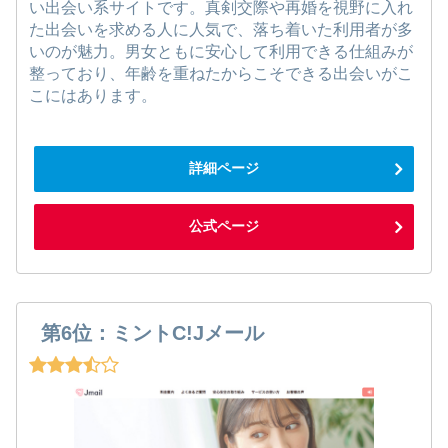
い出会い系サイトです。真剣交際や再婚を視野に入れ
た出会いを求める人に人気で、落ち着いた利用者が多
いのが魅力。男女ともに安心して利用できる仕組みが
整っており、年齢を重ねたからこそできる出会いがこ
こにはあります。
詳細ページ
公式ページ
第6位：ミントC!Jメール