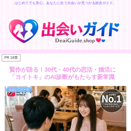
はじめてでも安心。あなたに合う出会いが見つかる総合ガイド。
PR 18禁
賢作が語る！30代・40代の恋活・婚活に
「ヨイトキ」のAI診断がもたらす新常識
出会いニュース