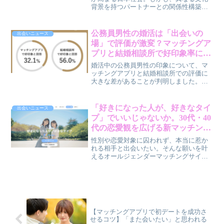
さんの悩みに寄り添いながら解説しま
背景を持つパートナーとの関係性構築に
す。
は、言語や習慣、価値観の違いといった
新たな課題が立ちはだかります。特に、
関係が終わる際のコミュニケーションは
公務員男性の婚活は「出会いの
出会いニュース
難しく、「疎遠行動」に走ってしまうケ
場」で評価が激変？マッチングア
ースも少なくありません。この記事で
プリと結婚相談所で好印象率に24
は、国際婚活におけるコミュニケーショ
ポイント差の理由を賢作が解説
ンの課題を深掘りし、円滑な関係構築を
婚活中の公務員男性の印象について、マ
支援する具体的な解決策を提案します。
ッチングアプリと結婚相談所での評価に
大きな差があることが判明しました。こ
の調査結果から、出会いの場選びがいか
に重要か、賢作が30代〜40代の男女に向
けて本音で解説します。
「好きになった人が、好きなタイ
出会いニュース
プ」でいいじゃないか。30代・40
代の恋愛観を広げる新マッチング
サイト「Mirisy」の魅力
性別や恋愛対象に囚われず、本当に惹か
れる相手と出会いたい。そんな願いを叶
えるオールジェンダーマッチングサイト
「Mirisy」が、30代・40代の皆さんの新
しい恋をサポートします。賢作がその魅
力と安心ポイントを深掘りします。
【マッチングアプリで初デートを成功さ
せるコツ】「また会いたい」と思われる