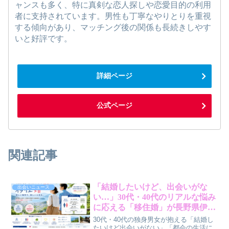
ャンスも多く、特に真剣な恋人探しや恋愛目的の利用
者に支持されています。男性も丁寧なやりとりを重視
する傾向があり、マッチング後の関係も長続きしやす
いと好評です。
詳細ページ
公式ページ
関連記事
「結婚したいけど、出会いがな
出会いニュース
い…」30代・40代のリアルな悩み
に応える「移住婚」が長野県伊那
市で話題に！
30代・40代の独身男女が抱える「結婚し
たいけど出会いがない」「都会の生活に