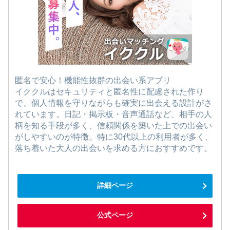
匿名で安心！機能性抜群の出会い系アプリ
イククルはセキュリティと匿名性に配慮された作り
で、個人情報を守りながらも確実に出会える設計がさ
れています。日記・掲示板・音声通話など、相手の人
柄を知る手段が多く、信頼関係を築いた上での出会い
がしやすいのが特徴。特に30代以上の利用者が多く、
落ち着いた大人の出会いを求める方におすすめです。
詳細ページ
公式ページ