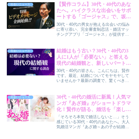
っしゃいませんか？今回は、Pairsユーザ
【賢作コラム】30代・40代のあな
出会いニュース
ー限定で開催される、対面での出会いを
たへ。ハイクラスな出会いをサポ
深める「1on1マッチングイベント」につ
ートする「ゴージャス」で、坂東
いて、恋愛コラムニストの賢作がその魅
工さんの祝福メッセージを受け取
力と賢い活用法を解説します。
30代・40代の男女が抱える出会いの悩み
りませんか？
に寄り添い、完全審査制恋活・婚活マッ
チングアプリ「ゴージャス」が提供する
質の高い出会いと、公式アンバサダー坂
東工さんによる祝福ビデオメッセージ企
画について賢作が解説します。
結婚はもう古い？30代・40代の3
出会いニュース
人に1人が「必要ない」と答える
現代の結婚観と、新しいパートナ
ーシップの形とは【賢作コラム】
30代・40代の皆さん、こんにちは。賢作
です。最近、結婚についてモヤモヤして
いませんか？最新の調査で、驚くべきこ
とに3人に1人が「結婚は必要ない」と考
えていることが分かりました。この記事
では、なぜそう感じるのか、そして結婚
30代・40代の婚活に新風！人気マ
出会いニュース
にこだわらない人たちが求める理想のパ
ンガ『あざ婚』がショートドラマ
ートナーシップについて、深掘りしてい
化！賢作が語る、婚活を「楽しめ
きます。あなたのこれからの関係性を考
る」ヒント
えるヒントになるかもしれません。
「そろそろ本気で婚活しないと…」そう
感じている30代・40代のあなたへ。大人
気婚活マンガ『あざ婚～あの子が結婚で
きない理由～』がショートドラマ化さ
れ、新しいエンターテイメントプラット