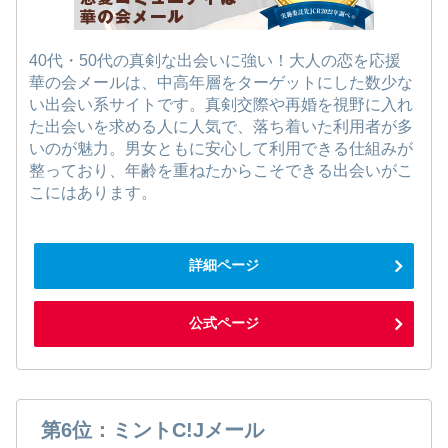
40代・50代の真剣な出会いに強い！大人の恋を応援
華の会メールは、中高年層をターゲットにした数少な
い出会い系サイトです。真剣交際や再婚を視野に入れ
た出会いを求める人に人気で、落ち着いた利用者が多
いのが魅力。男女ともに安心して利用できる仕組みが
整っており、年齢を重ねたからこそできる出会いがこ
こにはあります。
詳細ページ
公式ページ
第6位：ミントC!Jメール