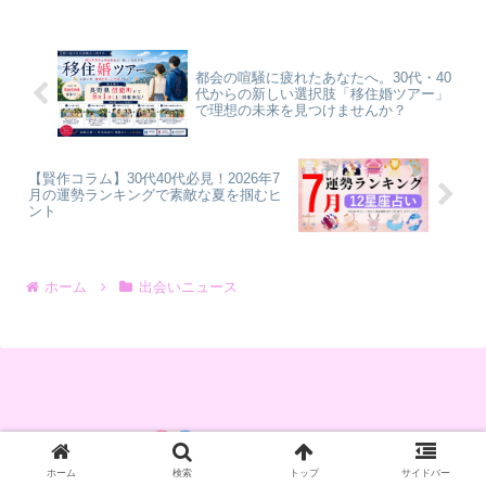
フォーム「StellaJean」で独占配信されま
す。賢作がこのドラマから得られる婚活
のヒントを深掘りします。
都会の喧騒に疲れたあなたへ。30代・40
代からの新しい選択肢「移住婚ツアー」
で理想の未来を見つけませんか？
【賢作コラム】30代40代必見！2026年7
月の運勢ランキングで素敵な夏を掴むヒ
ント
ホーム
出会いニュース
ホーム
検索
トップ
サイドバー