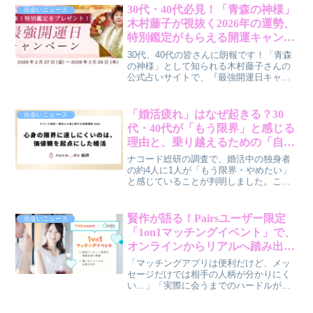
30代・40代必見！「青森の神様」
出会いニュース
木村藤子が視抜く2026年の運勢、
特別鑑定がもらえる開運キャンペ
ーンは試す価値あり？
30代、40代の皆さんに朗報です！「青森
の神様」として知られる木村藤子さんの
公式占いサイトで、『最強開運日キャン
ペーン』が開催中です。このキャンペー
ンでは、あなたの幸運を引き寄せる期間
限定の特別鑑定がプレゼントされます。
「婚活疲れ」はなぜ起きる？30
出会いニュース
賢作が、このキャンペーンがなぜ今試す
代・40代が「もう限界」と感じる
べきなのかを本音で解説します。
理由と、乗り越えるための「自己
理解」の重要性
ナコード総研の調査で、婚活中の独身者
の約4人に1人が「もう限界・やめたい」
と感じていることが判明しました。この
疲労感の背景には、自己理解の深さが大
きく影響しているようです。この記事で
は、賢作が30代・40代の皆さんに、婚活
賢作が語る！Pairsユーザー限定
出会いニュース
を前向きに進めるための「自己理解」の
「1on1マッチングイベント」で、
ヒントをお伝えします。
オンラインからリアルへ踏み出す
新しい婚活の形
「マッチングアプリは便利だけど、メッ
セージだけでは相手の人柄が分かりにく
い…」「実際に会うまでのハードルが高
くて、なかなか進展しない…」そんな風
に感じている30代、40代の皆さん、いら