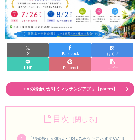
X
Facebook
はてブ
LINE
Pinterest
コピー
＋αの出会いが叶うマッチングアプリ【paters】
目次
「独婚祭」が30代・40代のあなたにおすすめな3