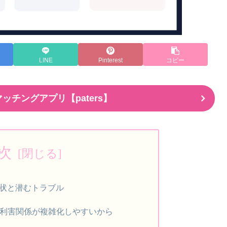
LINE
Pinterest
コピー
ッチングアプリ【paters】
次
状と潜むトラブル
、利害関係が複雑化しやすいから