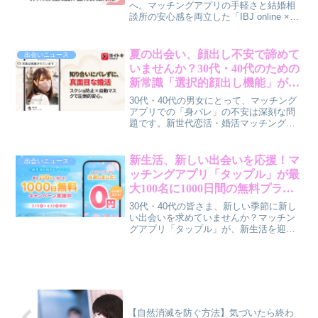
へ。マッチングアプリの手軽さと結婚相
談所の安心感を両立した「IBJ online ×
Mulove」が、東北・信越・北陸エリアで
サービスを開始。賢作がその魅力と賢い
活用法を解説します。
夏の出会い、顔出し不安で諦めて
出会いニュース
いませんか？30代・40代のための
新常識「選択的顔出し機能」が安
心な恋活・婚活の扉を開く
30代・40代の男女にとって、マッチング
アプリでの「身バレ」の不安は深刻な問
題です。新世代恋活・婚活マッチングア
プリ「ヨイトキ」が提供を開始した「選
択的顔出し機能」は、こうした悩みを解
消し、安心で主体的な出会いをサポート
新生活、新しい出会いを応援！マ
出会いニュース
します。いいねした相手にだけ顔を公開
ッチングアプリ「タップル」が最
できるこの機能は、スクリーンショット
大100名に1000日間の無料プラン
抑止機能と合わせて、プライバシーを二
をプレゼントするキャンペーンを
重に保護します。夏の出会いシーズンを
30代・40代の皆さま、新しい季節に新し
前に、賢作がそのメリットを解説しま
実施
い出会いを求めていませんか？マッチン
す。
グアプリ「タップル」が、新生活を迎え
る方々を応援する特別なキャンペーンを
実施します。最大100名に1000日間のシ
ンプルプランが当たるこの機会に、理想
のパートナーとの出会いを見つけてみま
せんか。
【自然消滅を防ぐ方法】気づいたら終わ