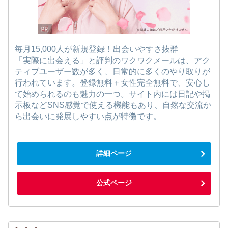
毎月15,000人が新規登録！出会いやすさ抜群
「実際に出会える」と評判のワクワクメールは、アク
ティブユーザー数が多く、日常的に多くのやり取りが
行われています。登録無料＋女性完全無料で、安心し
て始められるのも魅力の一つ。サイト内には日記や掲
示板などSNS感覚で使える機能もあり、自然な交流か
ら出会いに発展しやすい点が特徴です。
詳細ページ
公式ページ