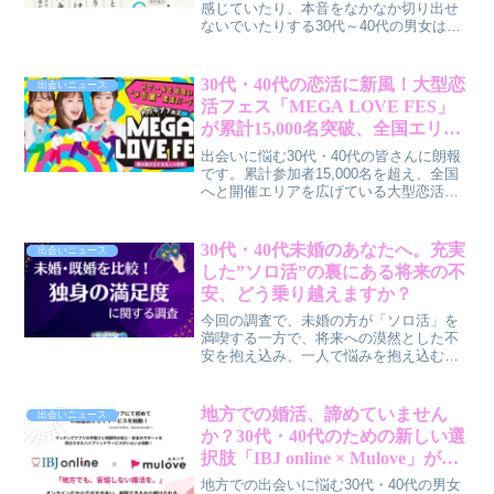
感じていたり、本音をなかなか切り出せ
ないでいたりする30代～40代の男女は少
なくないでしょう。そんな悩みに寄り添
い、ふたりの関係をさらに深めるきっか
けとなるコミュニケーションブック『ふ
30代・40代の恋活に新風！大型恋
出会いニュース
たりごと グッと距離が縮まる300のトピ
活フェス「MEGA LOVE FES」
ック』が、学研ホールディングスのグル
が累計15,000名突破、全国エリア
ープ会社であるGakkenから2026年3月5日
拡大で「メガ級の出会い」をプロ
に発売されました。
出会いに悩む30代・40代の皆さんに朗報
デュース！
です。累計参加者15,000名を超え、全国
へと開催エリアを広げている大型恋活フ
ェス「MEGA LOVE FES」が、あなたの
恋を大きく動かすかもしれません。この
イベントがなぜ多くの支持を集めている
30代・40代未婚のあなたへ。充実
出会いニュース
のか、その魅力と成功の秘訣に迫りま
した”ソロ活”の裏にある将来の不
す。
安、どう乗り越えますか？
今回の調査で、未婚の方が「ソロ活」を
満喫する一方で、将来への漠然とした不
安を抱え込み、一人で悩みを抱え込む傾
向があることが分かりました。しかし、
一人で抱え込む必要はありません。多様
な相談先やサポートを活用し、前向きに
地方での婚活、諦めていません
出会いニュース
未来をデザインするヒントをお届けしま
か？30代・40代のための新しい選
す。
択肢「IBJ online × Mulove」が東
北・信越・北陸エリアに登場！
地方での出会いに悩む30代・40代の男女