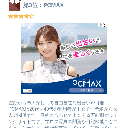
第3位：PCMAX
遊びから恋人探しまで自由自在な出会いが可能
PCMAXは20代～40代の利用者が中心で、恋愛から大
人の関係まで、目的に合わせて出会える万能型マッチ
ングサイトです。プロフ写真の閲覧や日記機能などコ
ミュニケーション機能が充実していて、気軽なやりと