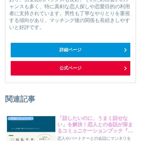
ャンスも多く、特に真剣な恋人探しや恋愛目的の利用
者に支持されています。男性も丁寧なやりとりを重視
する傾向があり、マッチング後の関係も長続きしやす
いと好評です。
詳細ページ
公式ページ
関連記事
「話したいのに、うまく話せな
出会いニュース
い」を解決！恋人との会話が深ま
るコミュニケーションブック『ふ
たりごと』が新登場
恋人やパートナーとの会話にマンネリを