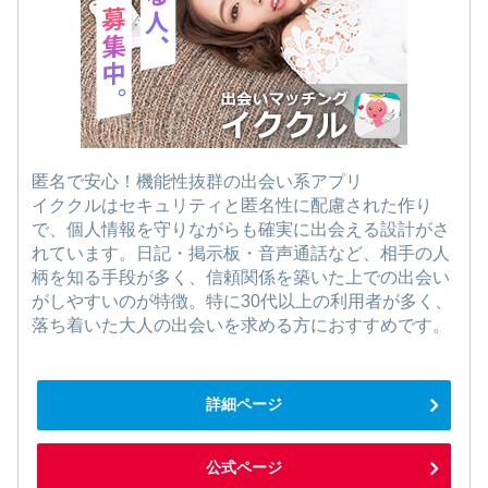
匿名で安心！機能性抜群の出会い系アプリ
イククルはセキュリティと匿名性に配慮された作り
で、個人情報を守りながらも確実に出会える設計がさ
れています。日記・掲示板・音声通話など、相手の人
柄を知る手段が多く、信頼関係を築いた上での出会い
がしやすいのが特徴。特に30代以上の利用者が多く、
落ち着いた大人の出会いを求める方におすすめです。
詳細ページ
公式ページ