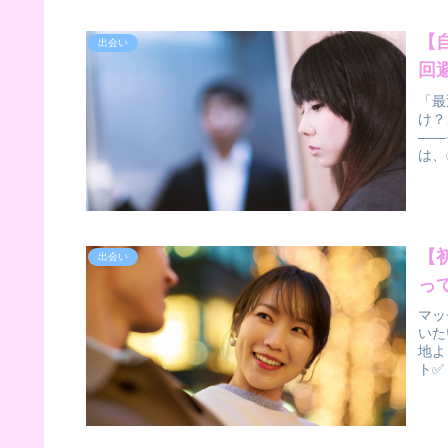
【
出会い
回
「最
け？
――
は、
【
出会い
っ
マッ
いた
地よ
ト✅