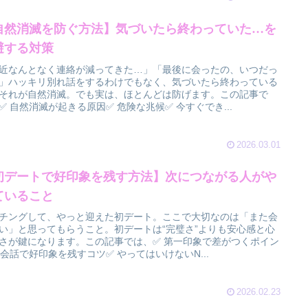
自然消滅を防ぐ方法】気づいたら終わっていた…を
避する対策
近なんとなく連絡が減ってきた…」「最後に会ったの、いつだっ
」ハッキリ別れ話をするわけでもなく、気づいたら終わっている
それが自然消滅。でも実は、ほとんどは防げます。この記事で
✅ 自然消滅が起きる原因✅ 危険な兆候✅ 今すぐでき...
2026.03.01
初デートで好印象を残す方法】次につながる人がや
ていること
チングして、やっと迎えた初デート。ここで大切なのは「また会
い」と思ってもらうこと。初デートは“完璧さ”よりも安心感と心
さが鍵になります。この記事では、✅ 第一印象で差がつくポイン
 会話で好印象を残すコツ✅ やってはいけないN...
2026.02.23