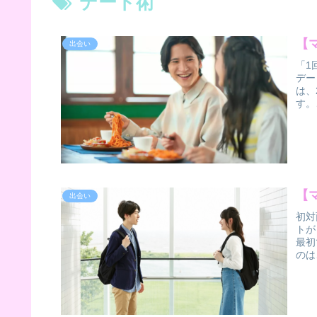
デート術
【
出会い
「1
デー
は、
す。
【
出会い
初対
トが
最初
のは