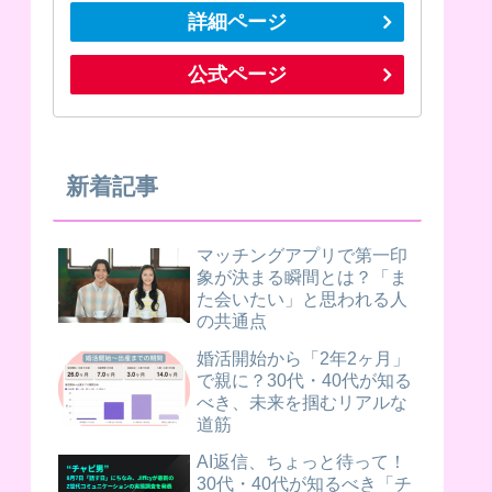
詳細ページ
公式ページ
新着記事
マッチングアプリで第一印
象が決まる瞬間とは？「ま
た会いたい」と思われる人
の共通点
婚活開始から「2年2ヶ月」
で親に？30代・40代が知る
べき、未来を掴むリアルな
道筋
AI返信、ちょっと待って！
30代・40代が知るべき「チ