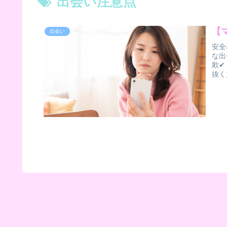
出会い注意点
【
出会い
安全
な出
欺✔
抜く