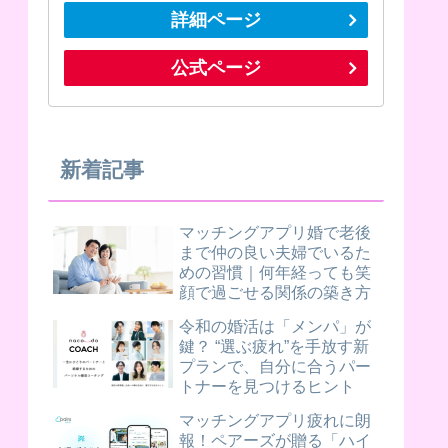
詳細ページ
公式ページ
新着記事
マッチングアプリ婚で老後
まで仲の良い夫婦でいるた
めの習慣｜何年経っても笑
顔で過ごせる関係の築き方
令和の婚活は「メンパ」が
鍵？ “選ぶ疲れ”を手放す新
プランで、自分に合うパー
トナーを見つけるヒント
マッチングアプリ疲れに朗
報！ペアーズが贈る「ハイ