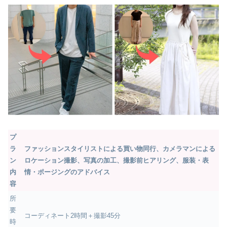
プ
ラ
ファッションスタイリストによる買い物同行、カメラマンによる
ン
ロケーション撮影、写真の加工、撮影前ヒアリング、服装・表
内
情・ポージングのアドバイス
容
所
要
コーディネート2時間＋撮影45分
時