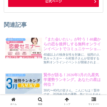
公式ページ
関連記事
「また会いたい」が叶う！40歳か
出会いニュース
らの恋を後押しする無料オンライ
ンイベントでコミュニケーション
力を磨きませんか？
40歳以上の独身女性を対象に、福岡の人
気キャスター・今村敦子さんが登壇する
無料オンラインイベントが開催されま
す。恋愛や婚活で「次につながらない」
と悩む方に向け、「また会いたい」と思
われるコミュニケーション術を全5回シリ
賢作が語る！2026年3月の九星気
出会いニュース
ーズで伝授。オンラインなので全国どこ
学運勢ランキング。あなたの星は
からでも参加可能です。
何位？
30代〜40代の皆さん、こんにちは！賢作
です。2026年3月の運勢、気になりません
か？今回は、占いメディアziredが発表し
た九星気学の運勢ランキングを、私なり
ホーム
検索
トップ
サイドバー
の視点も交えながらお伝えします。果た