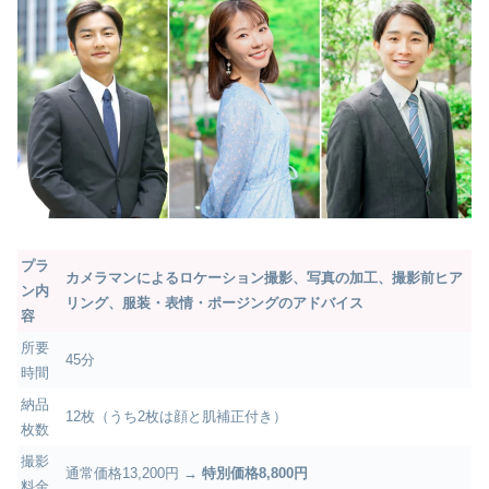
プラ
カメラマンによるロケーション撮影、写真の加工、撮影前ヒア
ン内
リング、服装・表情・ポージングのアドバイス
容
所要
45分
時間
納品
12枚（うち2枚は顔と肌補正付き）
枚数
撮影
通常価格13,200円 →
特別価格8,800円
料金