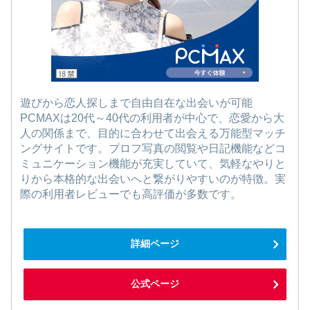
遊びから恋人探しまで自由自在な出会いが可能
PCMAXは20代～40代の利用者が中心で、恋愛から大
人の関係まで、目的に合わせて出会える万能型マッチ
ングサイトです。プロフ写真の閲覧や日記機能などコ
ミュニケーション機能が充実していて、気軽なやりと
りから本格的な出会いへと繋がりやすいのが特徴。実
際の利用者レビューでも高評価が多数です。
詳細ページ
公式ページ