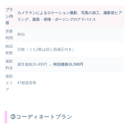
プラ
カメラマンによるロケーション撮影、写真の加工、撮影前ヒア
ン内
リング、服装・表情・ポージングのアドバイス
容
所要
90分
時間
納品
32枚（うち2枚は顔と肌補正付き）
枚数
撮影
通常価格26,400円 →
特別価格16,500円
料金
撮影
エリ
47都道府県
ア
③コーディネートプラン