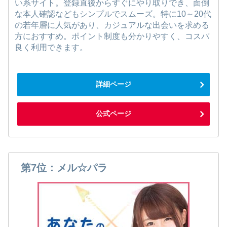
い系サイト。登録直後からすぐにやり取りでき、面倒
な本人確認などもシンプルでスムーズ。特に10～20代
の若年層に人気があり、カジュアルな出会いを求める
方におすすめ。ポイント制度も分かりやすく、コスパ
良く利用できます。
詳細ページ
公式ページ
第7位：メル☆パラ