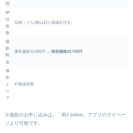
間
納
品
32枚（うち2枚は顔と肌補正付き）
枚
数
撮
影
通常価格33,000円 →
特別価格29,700円
料
金
撮
影
エ
47都道府県
リ
ア
※撮影のお申し込みは、「IBJ online」アプリのマイペー
ジより可能です。