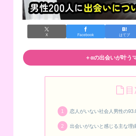
X
Facebook
はてブ
＋αの出会いが叶うマ
目
恋人がいない社会人男性の93
出会いがないと感じる主な理