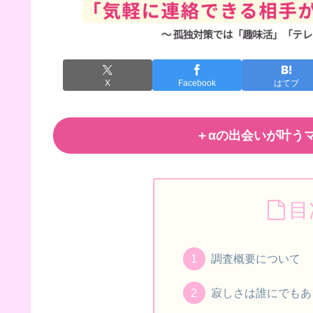
X
Facebook
はてブ
＋αの出会いが叶うマ
目
調査概要について
寂しさは誰にでもあ