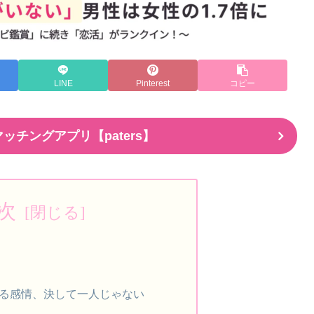
LINE
Pinterest
コピー
ッチングアプリ【paters】
次
る感情、決して一人じゃない