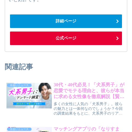
詳細ページ
公式ページ
関連記事
30代・40代必見！「犬系男子」が
出会いニュース
恋愛でモテる理由と、彼らが本当
に求める女性像を徹底解説【賢作
コラム】
多くの女性に人気の「犬系男子」。彼ら
の魅力とは一体何なのでしょうか？今回
の調査結果をもとに、犬系男子のリアル
な特徴や、彼らが心を惹かれる女性のタ
イプ、そして思わずキュンとする言動ま
で、男性目線で深掘りします。あなたの
マッチングアプリの「なりすま
出会いニュース