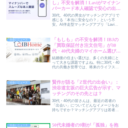
恋愛のヒントが見つかるかもしれませ
し」不安を解消！Laviがマイナン
ん。
バーカード本人確認で安心の出会
いをサポート
30代、40代の男女がマッチングアプリで
感じる「本当に安全なの？」という不
安。AI伴走型マッチングアプリ「Lavi」
が、マイナンバーカードを使った本人確
認を導入し、そんな悩みに新たな光を灯
します。撮影不要でスムーズな本人確認
「もしも」の不安を解消！IBJの
出会いニュース
が、信頼できる出会いをどう変えるの
「買取保証付き注文住宅」が30
か、賢作が解説します。
代・40代夫婦のマイホーム選びを
変える
結婚後の住まい選びは、多くの夫婦にと
って大きな課題ですよね。特に30代・40
代の共働き世帯では、将来のライフステ
ージの変化を考えると、戸建て購入に踏
み切れないという方もいらっしゃるので
はないでしょうか。今回は、そんな皆さ
賢作が語る「Z世代の出会い」：
出会いニュース
んの不安を解消してくれるかもしれな
渋谷道玄坂の巨大広告が示す、マ
い、婚活のIBJが提供する「IBHome」の
ッチングのその先とは？
「買取保証付き注文住宅」サービスにつ
いて、男性目線でじっくり解説していき
30代・40代の皆さんは、最近の若者の
ます。
「出会い」についてどんなイメージをお
持ちですか？マッチングアプリは若者だ
けのものと思っていませんか？実は今、
渋谷の道玄坂に登場した全長10m超の巨
大広告が、Z世代の新しい出会いの形を鮮
50代未婚者の9割が「孤独」を抱
出会いニュース