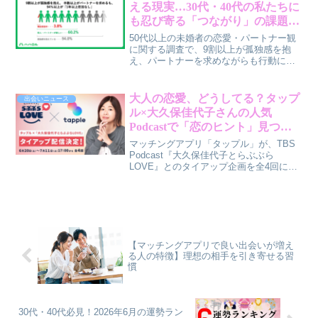
やかに示しているんです。賢作が、その
える現実…30代・40代の私たちに
背景にある「友だちから始まる新しい出
も忍び寄る「つながり」の課題と
会い」という価値観と、マッチングの先
は？
に広がる豊かな体験について、本音で解
50代以上の未婚者の恋愛・パートナー観
説します。
に関する調査で、9割以上が孤独感を抱
え、パートナーを求めながらも行動に移
せていない実態が明らかになりました。
この調査結果は、30代・40代の私たちに
とっても他人事ではありません。なぜ行
大人の恋愛、どうしてる？タップ
出会いニュース
動できないのか、そしてどうすれば「安
ル×大久保佳代子さんの人気
心できるつながり」を築けるのか、一緒
Podcastで「恋のヒント」見つけ
に考えていきましょう。
よう！
マッチングアプリ「タップル」が、TBS
Podcast『大久保佳代子とらぶぶら
LOVE』とのタイアップ企画を全4回にわ
たって実施します。30代・40代の恋愛の
悩みに寄り添い、リアルな恋バナから新
たな出会いのきっかけまで、賢作がこの
企画の魅力を深掘りします。
【マッチングアプリで良い出会いが増え
る人の特徴】理想の相手を引き寄せる習
慣
30代・40代必見！2026年6月の運勢ラン