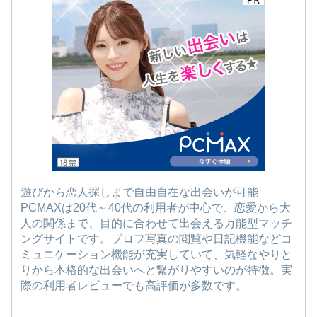
遊びから恋人探しまで自由自在な出会いが可能
PCMAXは20代～40代の利用者が中心で、恋愛から大
人の関係まで、目的に合わせて出会える万能型マッチ
ングサイトです。プロフ写真の閲覧や日記機能などコ
ミュニケーション機能が充実していて、気軽なやりと
りから本格的な出会いへと繋がりやすいのが特徴。実
際の利用者レビューでも高評価が多数です。