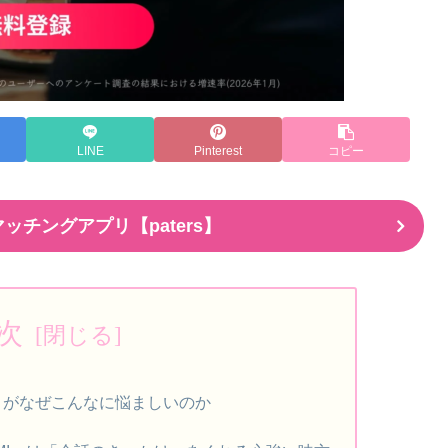
LINE
Pinterest
コピー
ッチングアプリ【paters】
次
」がなぜこんなに悩ましいのか