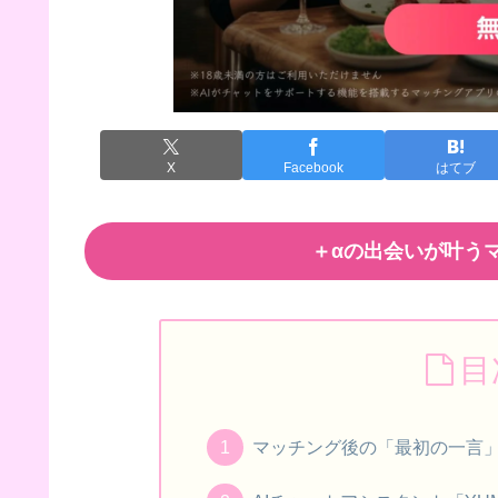
X
Facebook
はてブ
＋αの出会いが叶うマ
目
マッチング後の「最初の一言