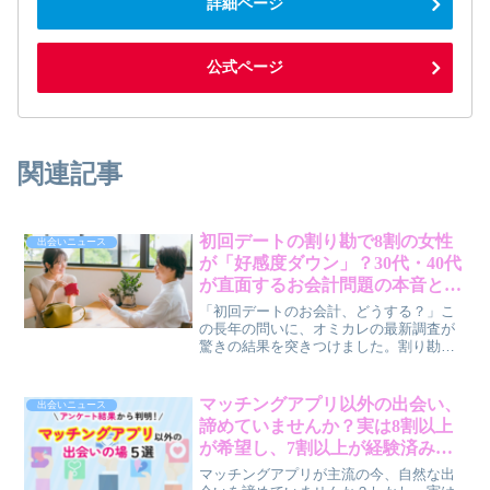
詳細ページ
公式ページ
関連記事
初回デートの割り勘で8割の女性
出会いニュース
が「好感度ダウン」？30代・40代
が直面するお会計問題の本音と解
決策
「初回デートのお会計、どうする？」こ
の長年の問いに、オミカレの最新調査が
驚きの結果を突きつけました。割り勘提
案で8割の女性が好感度を下げ、男性も不
満を抱えながら奢っている現実。このギ
ャップを埋めるための本音と、賢作が提
マッチングアプリ以外の出会い、
出会いニュース
案するスマートな解決策をお届けしま
諦めていませんか？実は8割以上
す。
が希望し、7割以上が経験済み！
自然な出会いを引き寄せる秘訣と
マッチングアプリが主流の今、自然な出