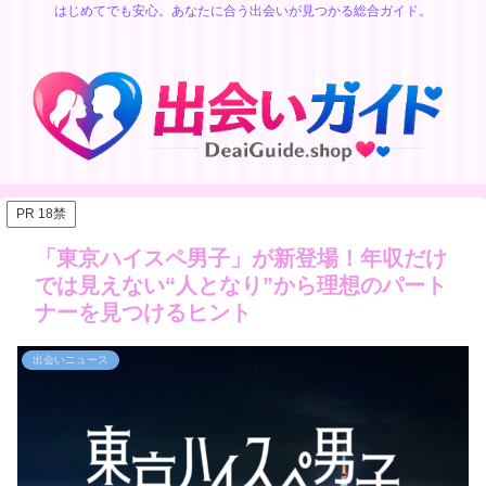
はじめてでも安心。あなたに合う出会いが見つかる総合ガイド。
PR 18禁
「東京ハイスペ男子」が新登場！年収だけ
では見えない“人となり”から理想のパート
ナーを見つけるヒント
出会いニュース