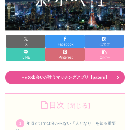
X
Facebook
はてブ
LINE
Pinterest
コピー
＋αの出会いが叶うマッチングアプリ【paters】
目次
年収だけでは分からない「人となり」を知る重要