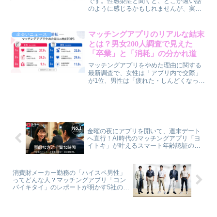
です。性感染症と聞くと、どこか遠い話
のように感じるかもしれませんが、実は
約4人に1人が無症状で感染しているとい
う現実があります。今回は、東京検査ク
リニックの調査結果をもとに、意外な感
マッチングアプリのリアルな結末
出会いニュース
染経路や受診のハードル、そして賢作が
とは？男女200人調査で見えた
考える「なぜ今、定期検査が重要なの
「卒業」と「消耗」の分かれ道
か」について、本音で語らせていただき
ます。
マッチングアプリをやめた理由に関する
最新調査で、女性は「アプリ内で交際」
が1位、男性は「疲れた・しんどくなっ
た」が1位と、男女間で理由が真逆の結果
に。30代・40代の賢作が、この調査結果
から見えてくるマッチングアプリのリア
ルな光と影、そして具体的な対策を深掘
りします。
金曜の夜にアプリを開いて、週末デート
へ直行！AI時代のマッチングアプリ「ヨ
イトキ」が叶えるスマート年齢認証の裏
側
消費財メーカー勤務の「ハイスペ男性」
ってどんな人？マッチングアプリ「コン
パイキタイ」のレポートが明かす5社の実
像