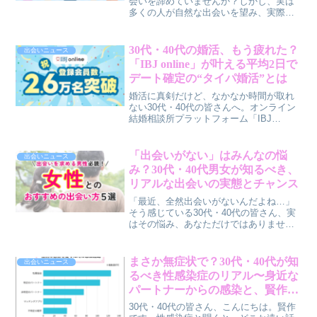
は
会いを諦めていませんか？しかし、実は
多くの人が自然な出会いを望み、実際に
経験していることが最新の調査で明らか
になりました。本記事では、30代・40代
の皆さんが自然な出会いを叶えるための
30代・40代の婚活、もう疲れた？
出会いニュース
具体的なヒントを、賢作の視点からご紹
「IBJ online」が叶える平均2日で
介します。
デート確定の“タイパ婚活”とは
婚活に真剣だけど、なかなか時間が取れ
ない30代・40代の皆さんへ。オンライン
結婚相談所プラットフォーム「IBJ
online」が、サービス開始約5ヶ月で会員
数2.6万名を突破しました。マッチングか
らデート確定まで平均約2日という驚きの
「出会いがない」はみんなの悩
出会いニュース
スピード感で、あなたの婚活の常識が変
み？30代・40代男女が知るべき、
わるかもしれません。
リアルな出会いの実態とチャンス
「最近、全然出会いがないんだよね…」
そう感じている30代・40代の皆さん、実
はその悩み、あなただけではありませ
ん。出会い・恋愛マッチングアプリ「ハ
ッピーメール」が行った調査で、日常生
活で異性との出会いが少ないと感じる男
まさか無症状で？30代・40代が知
出会いニュース
女が9割以上いることが明らかになりまし
るべき性感染症のリアル〜身近な
た。この記事では、この調査結果から見
パートナーからの感染と、賢作が
えてくる出会いの実態と、明日から実践
語る“定期検査”の重要性〜
できる前向きなヒントをお伝えします。
30代・40代の皆さん、こんにちは。賢作