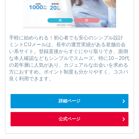
手軽に始められる！初心者でも安心のシンプル設計
ミントC!Jメールは、長年の運営実績がある老舗出会
い系サイト。登録直後からすぐにやり取りでき、面倒
な本人確認などもシンプルでスムーズ。特に10～20代
の若年層に人気があり、カジュアルな出会いを求める
方におすすめ。ポイント制度も分かりやすく、コスパ
良く利用できます。
詳細ページ
公式ページ