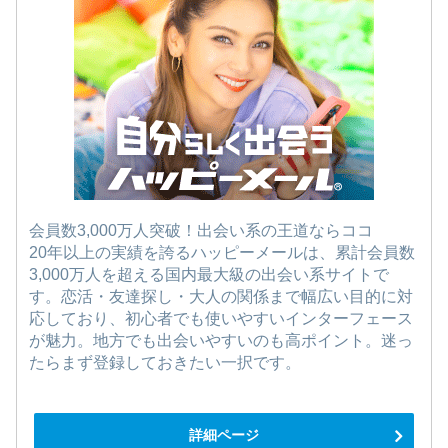
会員数3,000万人突破！出会い系の王道ならココ
20年以上の実績を誇るハッピーメールは、累計会員数
3,000万人を超える国内最大級の出会い系サイトで
す。恋活・友達探し・大人の関係まで幅広い目的に対
応しており、初心者でも使いやすいインターフェース
が魅力。地方でも出会いやすいのも高ポイント。迷っ
たらまず登録しておきたい一択です。
詳細ページ