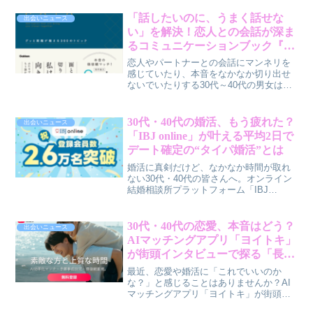
れた「AI彼氏くん」が、いつでもどこで
もときめきと癒しを提供します。本記事
「話したいのに、うまく話せな
出会いニュース
では、AI彼氏くんの魅力と、賢作が感じ
い」を解決！恋人との会話が深ま
たおすすめポイントを本音で解説しま
るコミュニケーションブック『ふ
す。
たりごと』が新登場
恋人やパートナーとの会話にマンネリを
感じていたり、本音をなかなか切り出せ
ないでいたりする30代～40代の男女は少
なくないでしょう。そんな悩みに寄り添
い、ふたりの関係をさらに深めるきっか
けとなるコミュニケーションブック『ふ
30代・40代の婚活、もう疲れた？
出会いニュース
たりごと グッと距離が縮まる300のトピ
「IBJ online」が叶える平均2日で
ック』が、学研ホールディングスのグル
デート確定の“タイパ婚活”とは
ープ会社であるGakkenから2026年3月5日
に発売されました。
婚活に真剣だけど、なかなか時間が取れ
ない30代・40代の皆さんへ。オンライン
結婚相談所プラットフォーム「IBJ
online」が、サービス開始約5ヶ月で会員
数2.6万名を突破しました。マッチングか
らデート確定まで平均約2日という驚きの
30代・40代の恋愛、本音はどう？
出会いニュース
スピード感で、あなたの婚活の常識が変
AIマッチングアプリ「ヨイトキ」
わるかもしれません。
が街頭インタビューで探る「長く
続く関係」のヒント
最近、恋愛や婚活に「これでいいのか
な？」と感じることはありませんか？AI
マッチングアプリ「ヨイトキ」が街頭イ
ンタビューを実施し、現代のリアルな恋