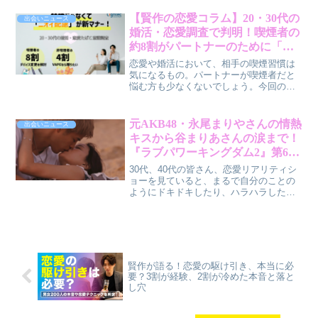
愛観・結婚観を深掘りしています。30
代・40代の皆さんが「長く続く関係」を
【賢作の恋愛コラム】20・30代の
出会いニュース
築くためのヒントを、筆者・賢作が解説
婚活・恋愛調査で判明！喫煙者の
します。
約8割がパートナーのために「吸
う種類」を変更・検討。非喫煙者
恋愛や婚活において、相手の喫煙習慣は
が求める最低限のマナーは「禁
気になるもの。パートナーが喫煙者だと
悩む方も少なくないでしょう。今回の調
煙」ではなく「ニオイの配慮」だ
査結果から、実は完全な禁煙よりも「ニ
った。
オイへの配慮」が、お互いの関係を良好
に保つための鍵であることが見えてきま
元AKB48・永尾まりやさんの情熱
出会いニュース
した。
キスから谷まりあさんの涙まで！
『ラブパワーキングダム2』第6話
から学ぶ、大人の恋愛戦略
30代、40代の皆さん、恋愛リアリティシ
ョーを見ていると、まるで自分のことの
ようにドキドキしたり、ハラハラしたり
することはありませんか？今回は、
ABEMAオリジナル恋愛リアリティショー
『ラブパワーキングダム2』第6話のハイ
ライトを通じて、大人の恋愛に役立つヒ
ントを賢作目線で解説します。
賢作が語る！恋愛の駆け引き、本当に必
要？3割が経験、2割が冷めた本音と落と
し穴