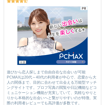
遊びから恋人探しまで自由自在な出会いが可能
PCMAXは20代～40代の利用者が中心で、恋愛から大
人の関係まで、目的に合わせて出会える万能型マッチ
ングサイトです。プロフ写真の閲覧や日記機能などコ
ミュニケーション機能が充実していて、気軽なやりと
りから本格的な出会いへと繋がりやすいのが特徴。実
際の利用者レビューでも高評価が多数です。