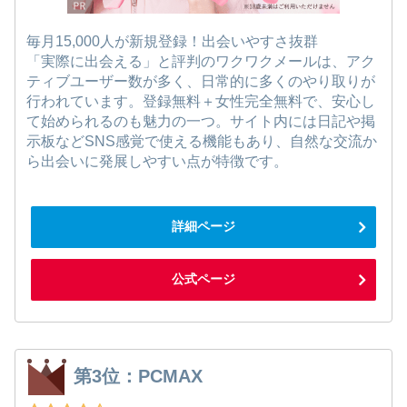
毎月15,000人が新規登録！出会いやすさ抜群
「実際に出会える」と評判のワクワクメールは、アク
ティブユーザー数が多く、日常的に多くのやり取りが
行われています。登録無料＋女性完全無料で、安心し
て始められるのも魅力の一つ。サイト内には日記や掲
示板などSNS感覚で使える機能もあり、自然な交流か
ら出会いに発展しやすい点が特徴です。
詳細ページ
公式ページ
第3位：PCMAX