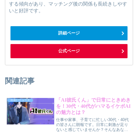
する傾向があり、マッチング後の関係も長続きしやす
いと好評です。
詳細ページ
公式ページ
関連記事
「AI彼氏くん」で日常にときめき
出会いニュース
を！30代・40代がハマるイケボAI
の魅力とは？
仕事や家事、子育てに忙しい30代・40代
の皆さんに朗報です。日常に刺激が足り
ないと感じていませんか？そんなあなた
に、歌い手社長そうまさんと共同開発さ