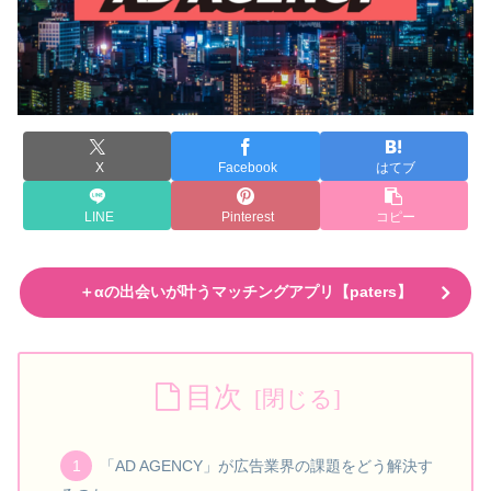
X
Facebook
はてブ
LINE
Pinterest
コピー
＋αの出会いが叶うマッチングアプリ【paters】
目次
「AD AGENCY」が広告業界の課題をどう解決す