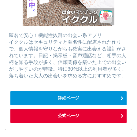
匿名で安心！機能性抜群の出会い系アプリ
イククルはセキュリティと匿名性に配慮された作り
で、個人情報を守りながらも確実に出会える設計がさ
れています。日記・掲示板・音声通話など、相手の人
柄を知る手段が多く、信頼関係を築いた上での出会い
がしやすいのが特徴。特に30代以上の利用者が多く、
落ち着いた大人の出会いを求める方におすすめです。
詳細ページ
公式ページ