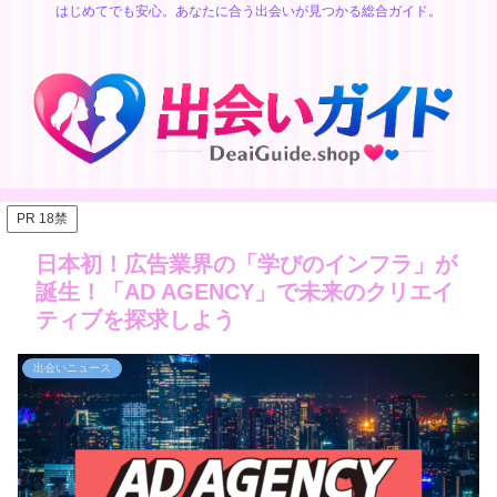
はじめてでも安心。あなたに合う出会いが見つかる総合ガイド。
PR 18禁
日本初！広告業界の「学びのインフラ」が
誕生！「AD AGENCY」で未来のクリエイ
ティブを探求しよう
出会いニュース